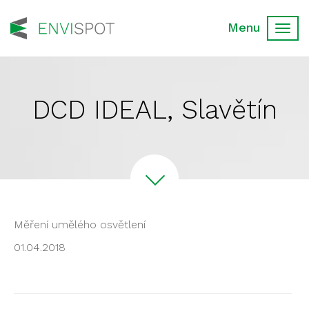
Toggl
navig
DCD IDEAL, Slavětín
Měření umělého osvětlení
01.04.2018