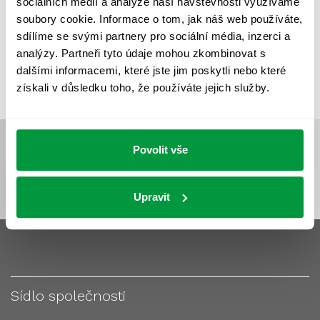
sociálních médií a analýze naší návštěvnosti využíváme
VÝPOČET OSVĚTLENÍ
VÝPOČET ZASTÍNĚNÍ
soubory cookie. Informace o tom, jak náš web používáte,
VÝPOČTY A NÁVRHY
ZASTÍNĚNÍ
sdílíme se svými partnery pro sociální média, inzerci a
analýzy. Partneři tyto údaje mohou zkombinovat s
ZKOUŠKY NOUZOVÉHO OSVĚTLENÍ
dalšími informacemi, které jste jim poskytli nebo které
získali v důsledku toho, že používáte jejich služby.
Povolit vše
Upravit
Sídlo společnosti