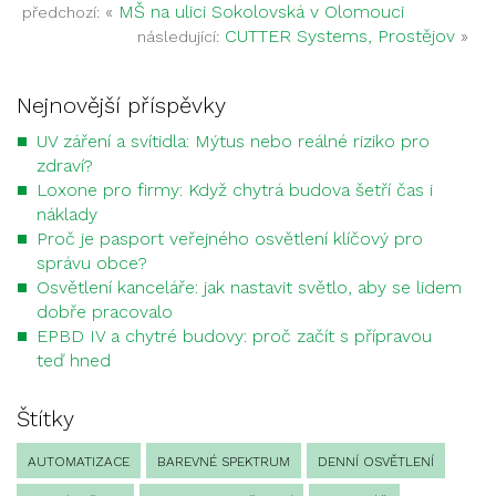
«
MŠ na ulici Sokolovská v Olomouci
předchozí:
CUTTER Systems, Prostějov
»
následující:
Nejnovější příspěvky
UV záření a svítidla: Mýtus nebo reálné riziko pro
zdraví?
Loxone pro firmy: Když chytrá budova šetří čas i
náklady
Proč je pasport veřejného osvětlení klíčový pro
správu obce?
Osvětlení kanceláře: jak nastavit světlo, aby se lidem
dobře pracovalo
EPBD IV a chytré budovy: proč začít s přípravou
teď hned
Štítky
AUTOMATIZACE
BAREVNÉ SPEKTRUM
DENNÍ OSVĚTLENÍ