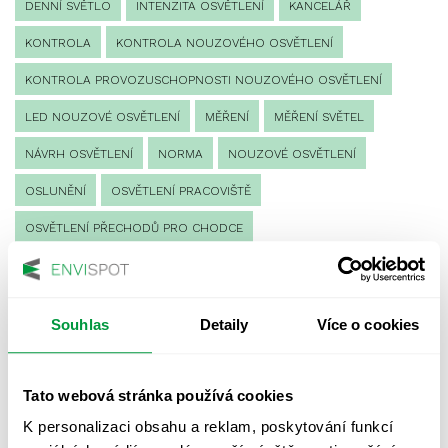
DENNÍ SVĚTLO
INTENZITA OSVĚTLENÍ
KANCELÁŘ
KONTROLA
KONTROLA NOUZOVÉHO OSVĚTLENÍ
KONTROLA PROVOZUSCHOPNOSTI NOUZOVÉHO OSVĚTLENÍ
LED NOUZOVÉ OSVĚTLENÍ
MĚŘENÍ
MĚŘENÍ SVĚTEL
NÁVRH OSVĚTLENÍ
NORMA
NOUZOVÉ OSVĚTLENÍ
OSLUNĚNÍ
OSVĚTLENÍ PRACOVIŠTĚ
OSVĚTLENÍ PŘECHODŮ PRO CHODCE
OSVĚTLENÍ SPORTOVIŠŤ
POULIČNÍ OSVĚTLENÍ
PROTIPANICKÉ OSVĚTLENÍ
Souhlas
Detaily
Více o cookies
PROVOZNÍ DENÍK NOUZOVÉHO OSVĚTLENÍ
REVIZE NOUZOVÉHO OSVĚTLENÍ
ŘÍZENÍ
SPEKTRUM
Tato webová stránka používá cookies
UMĚLÉ OSVĚTLENÍ
VEŘEJNÉ OSVĚTLENÍ
K personalizaci obsahu a reklam, poskytování funkcí