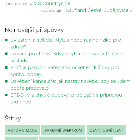
«
MŠ Countryside
předchozí:
Kaufland České Budějovice
»
následující:
Nejnovější příspěvky
UV záření a svítidla: Mýtus nebo reálné riziko pro
zdraví?
Loxone pro firmy: Když chytrá budova šetří čas i
náklady
Proč je pasport veřejného osvětlení klíčový pro
správu obce?
Osvětlení kanceláře: jak nastavit světlo, aby se lidem
dobře pracovalo
EPBD IV a chytré budovy: proč začít s přípravou
teď hned
Štítky
AUTOMATIZACE
BAREVNÉ SPEKTRUM
DENNÍ OSVĚTLENÍ