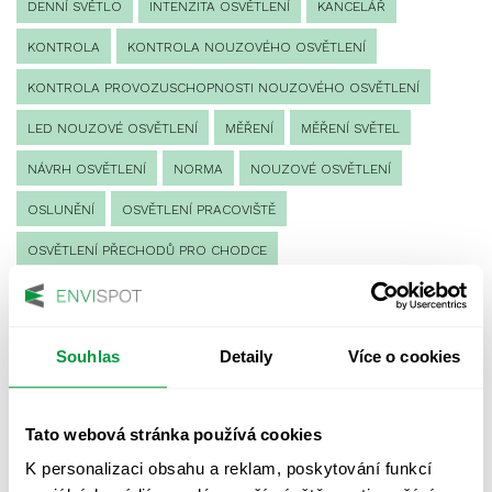
DENNÍ SVĚTLO
INTENZITA OSVĚTLENÍ
KANCELÁŘ
KONTROLA
KONTROLA NOUZOVÉHO OSVĚTLENÍ
KONTROLA PROVOZUSCHOPNOSTI NOUZOVÉHO OSVĚTLENÍ
LED NOUZOVÉ OSVĚTLENÍ
MĚŘENÍ
MĚŘENÍ SVĚTEL
NÁVRH OSVĚTLENÍ
NORMA
NOUZOVÉ OSVĚTLENÍ
OSLUNĚNÍ
OSVĚTLENÍ PRACOVIŠTĚ
OSVĚTLENÍ PŘECHODŮ PRO CHODCE
OSVĚTLENÍ SPORTOVIŠŤ
POULIČNÍ OSVĚTLENÍ
PROTIPANICKÉ OSVĚTLENÍ
Souhlas
Detaily
Více o cookies
PROVOZNÍ DENÍK NOUZOVÉHO OSVĚTLENÍ
REVIZE NOUZOVÉHO OSVĚTLENÍ
ŘÍZENÍ
SPEKTRUM
Tato webová stránka používá cookies
UMĚLÉ OSVĚTLENÍ
VEŘEJNÉ OSVĚTLENÍ
K personalizaci obsahu a reklam, poskytování funkcí