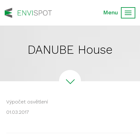
Toggl
navig
DANUBE House
Výpočet osvětlení
01.03.2017