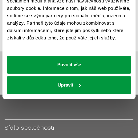
sociálních médií a analýze naší návštěvnosti využíváme
VÝPOČET OSVĚTLENÍ
VÝPOČET ZASTÍNĚNÍ
soubory cookie. Informace o tom, jak náš web používáte,
VÝPOČTY A NÁVRHY
ZASTÍNĚNÍ
sdílíme se svými partnery pro sociální média, inzerci a
analýzy. Partneři tyto údaje mohou zkombinovat s
ZKOUŠKY NOUZOVÉHO OSVĚTLENÍ
dalšími informacemi, které jste jim poskytli nebo které
získali v důsledku toho, že používáte jejich služby.
Povolit vše
Upravit
Sídlo společnosti