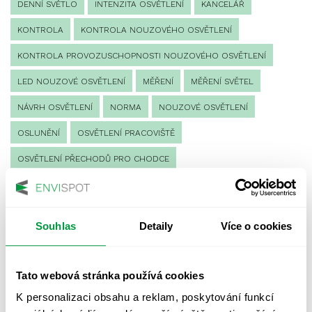
DENNÍ SVĚTLO
INTENZITA OSVĚTLENÍ
KANCELÁŘ
KONTROLA
KONTROLA NOUZOVÉHO OSVĚTLENÍ
KONTROLA PROVOZUSCHOPNOSTI NOUZOVÉHO OSVĚTLENÍ
LED NOUZOVÉ OSVĚTLENÍ
MĚŘENÍ
MĚŘENÍ SVĚTEL
NÁVRH OSVĚTLENÍ
NORMA
NOUZOVÉ OSVĚTLENÍ
OSLUNĚNÍ
OSVĚTLENÍ PRACOVIŠTĚ
OSVĚTLENÍ PŘECHODŮ PRO CHODCE
OSVĚTLENÍ SPORTOVIŠŤ
POULIČNÍ OSVĚTLENÍ
PROTIPANICKÉ OSVĚTLENÍ
Souhlas
Detaily
Více o cookies
PROVOZNÍ DENÍK NOUZOVÉHO OSVĚTLENÍ
REVIZE NOUZOVÉHO OSVĚTLENÍ
ŘÍZENÍ
SPEKTRUM
Tato webová stránka používá cookies
UMĚLÉ OSVĚTLENÍ
VEŘEJNÉ OSVĚTLENÍ
K personalizaci obsahu a reklam, poskytování funkcí