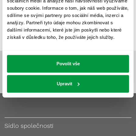
sociálních médií a analýze naší návštěvnosti využíváme
VÝPOČET OSVĚTLENÍ
VÝPOČET ZASTÍNĚNÍ
soubory cookie. Informace o tom, jak náš web používáte,
VÝPOČTY A NÁVRHY
ZASTÍNĚNÍ
sdílíme se svými partnery pro sociální média, inzerci a
analýzy. Partneři tyto údaje mohou zkombinovat s
ZKOUŠKY NOUZOVÉHO OSVĚTLENÍ
dalšími informacemi, které jste jim poskytli nebo které
získali v důsledku toho, že používáte jejich služby.
Povolit vše
Upravit
Sídlo společnosti