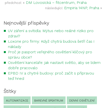
«
DM Lovosická – fitcentrum, Praha
předchozí:
Empiria 14NP, Praha
»
následující:
Nejnovější příspěvky
UV záření a svítidla: Mýtus nebo reálné riziko pro
zdraví?
Loxone pro firmy: Když chytrá budova šetří čas i
náklady
Proč je pasport veřejného osvětlení klíčový pro
správu obce?
Osvětlení kanceláře: jak nastavit světlo, aby se lidem
dobře pracovalo
EPBD IV a chytré budovy: proč začít s přípravou
teď hned
Štítky
AUTOMATIZACE
BAREVNÉ SPEKTRUM
DENNÍ OSVĚTLENÍ