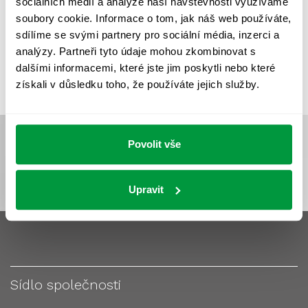
sociálních médií a analýze naší návštěvnosti využíváme
VÝPOČET OSVĚTLENÍ
VÝPOČET ZASTÍNĚNÍ
soubory cookie. Informace o tom, jak náš web používáte,
VÝPOČTY A NÁVRHY
ZASTÍNĚNÍ
sdílíme se svými partnery pro sociální média, inzerci a
analýzy. Partneři tyto údaje mohou zkombinovat s
ZKOUŠKY NOUZOVÉHO OSVĚTLENÍ
dalšími informacemi, které jste jim poskytli nebo které
získali v důsledku toho, že používáte jejich služby.
Povolit vše
Upravit
Sídlo společnosti