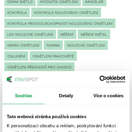
DENNÍ SVĚTLO
INTENZITA OSVĚTLENÍ
KANCELÁŘ
KONTROLA
KONTROLA NOUZOVÉHO OSVĚTLENÍ
KONTROLA PROVOZUSCHOPNOSTI NOUZOVÉHO OSVĚTLENÍ
LED NOUZOVÉ OSVĚTLENÍ
MĚŘENÍ
MĚŘENÍ SVĚTEL
NÁVRH OSVĚTLENÍ
NORMA
NOUZOVÉ OSVĚTLENÍ
OSLUNĚNÍ
OSVĚTLENÍ PRACOVIŠTĚ
OSVĚTLENÍ PŘECHODŮ PRO CHODCE
OSVĚTLENÍ SPORTOVIŠŤ
POULIČNÍ OSVĚTLENÍ
PROTIPANICKÉ OSVĚTLENÍ
Souhlas
Detaily
Více o cookies
PROVOZNÍ DENÍK NOUZOVÉHO OSVĚTLENÍ
REVIZE NOUZOVÉHO OSVĚTLENÍ
ŘÍZENÍ
SPEKTRUM
Tato webová stránka používá cookies
UMĚLÉ OSVĚTLENÍ
VEŘEJNÉ OSVĚTLENÍ
K personalizaci obsahu a reklam, poskytování funkcí