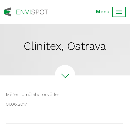
Toggl
navig
Clinitex, Ostrava
Měření umělého osvětlení
01.06.2017