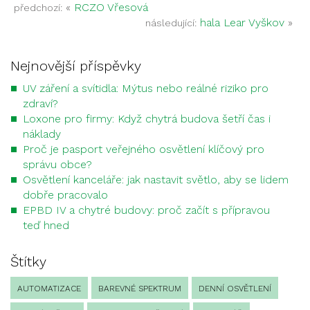
«
RCZO Vřesová
předchozí:
hala Lear Vyškov
»
následující:
Nejnovější příspěvky
UV záření a svítidla: Mýtus nebo reálné riziko pro
zdraví?
Loxone pro firmy: Když chytrá budova šetří čas i
náklady
Proč je pasport veřejného osvětlení klíčový pro
správu obce?
Osvětlení kanceláře: jak nastavit světlo, aby se lidem
dobře pracovalo
EPBD IV a chytré budovy: proč začít s přípravou
teď hned
Štítky
AUTOMATIZACE
BAREVNÉ SPEKTRUM
DENNÍ OSVĚTLENÍ