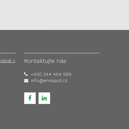
Kontaktujte nás
robně >
+420 244 404 569
info@envispot.cz