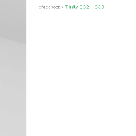
«
Trinity SO2 + SO3
předchozí: