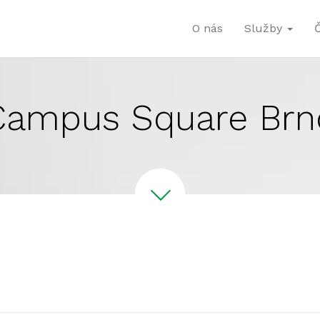
O nás
Služby
Campus Square Brn