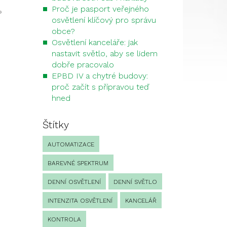
Proč je pasport veřejného
»
osvětlení klíčový pro správu
obce?
Osvětlení kanceláře: jak
nastavit světlo, aby se lidem
dobře pracovalo
EPBD IV a chytré budovy:
proč začít s přípravou teď
hned
Štítky
AUTOMATIZACE
BAREVNÉ SPEKTRUM
DENNÍ OSVĚTLENÍ
DENNÍ SVĚTLO
INTENZITA OSVĚTLENÍ
KANCELÁŘ
KONTROLA