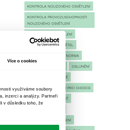
KONTROLA NOUZOVÉHO OSVĚTLENÍ
KONTROLA PROVOZUSCHOPNOSTI
NOUZOVÉHO OSVĚTLENÍ
LED NOUZOVÉ OSVĚTLENÍ
MĚŘENÍ
MĚŘENÍ SVĚTEL
NÁVRH OSVĚTLENÍ
NORMA
Více o cookies
NOUZOVÉ OSVĚTLENÍ
OSLUNĚNÍ
OSVĚTLENÍ PRACOVIŠTĚ
OSVĚTLENÍ PŘECHODŮ PRO CHODCE
ěvnosti využíváme soubory
, inzerci a analýzy. Partneři
OSVĚTLENÍ SPORTOVIŠŤ
li v důsledku toho, že
POULIČNÍ OSVĚTLENÍ
PROTIPANICKÉ OSVĚTLENÍ