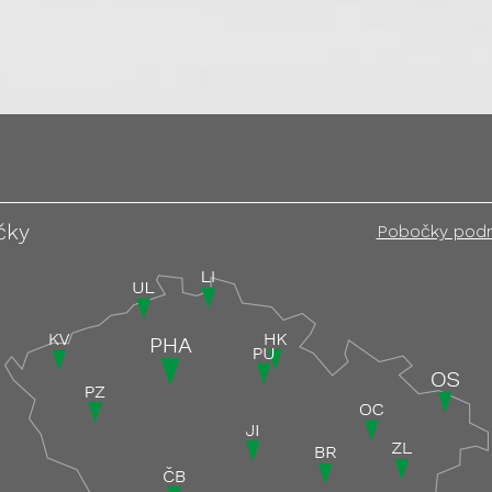
čky
Pobočky pod