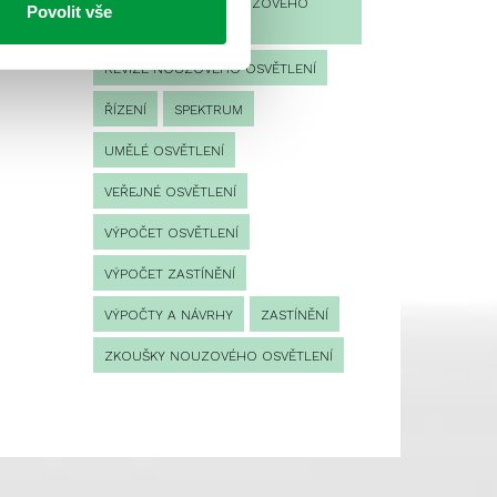
PROVOZNÍ DENÍK NOUZOVÉHO
Povolit vše
OSVĚTLENÍ
REVIZE NOUZOVÉHO OSVĚTLENÍ
ŘÍZENÍ
SPEKTRUM
UMĚLÉ OSVĚTLENÍ
VEŘEJNÉ OSVĚTLENÍ
VÝPOČET OSVĚTLENÍ
VÝPOČET ZASTÍNĚNÍ
VÝPOČTY A NÁVRHY
ZASTÍNĚNÍ
ZKOUŠKY NOUZOVÉHO OSVĚTLENÍ