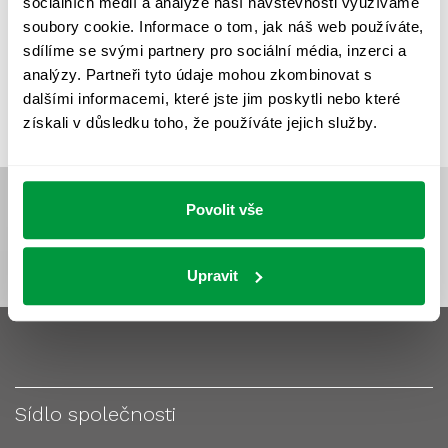
sociálních médií a analýze naší návštěvnosti využíváme
VÝPOČET OSVĚTLENÍ
VÝPOČET ZASTÍNĚNÍ
soubory cookie. Informace o tom, jak náš web používáte,
VÝPOČTY A NÁVRHY
ZASTÍNĚNÍ
sdílíme se svými partnery pro sociální média, inzerci a
analýzy. Partneři tyto údaje mohou zkombinovat s
ZKOUŠKY NOUZOVÉHO OSVĚTLENÍ
dalšími informacemi, které jste jim poskytli nebo které
získali v důsledku toho, že používáte jejich služby.
Povolit vše
Upravit
Sídlo společnosti