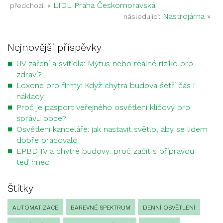
«
LIDL Praha Českomoravská
předchozí:
Nástrojárna
»
následující:
Nejnovější příspěvky
UV záření a svítidla: Mýtus nebo reálné riziko pro
zdraví?
Loxone pro firmy: Když chytrá budova šetří čas i
náklady
Proč je pasport veřejného osvětlení klíčový pro
správu obce?
Osvětlení kanceláře: jak nastavit světlo, aby se lidem
dobře pracovalo
EPBD IV a chytré budovy: proč začít s přípravou
teď hned
Štítky
AUTOMATIZACE
BAREVNÉ SPEKTRUM
DENNÍ OSVĚTLENÍ