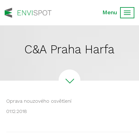
Toggl
navig
C&A Praha Harfa
Oprava nouzového osvětlení
01.12.2018