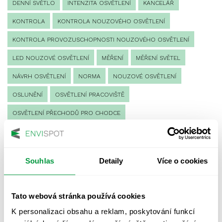
DENNÍ SVĚTLO
INTENZITA OSVĚTLENÍ
KANCELÁŘ
KONTROLA
KONTROLA NOUZOVÉHO OSVĚTLENÍ
KONTROLA PROVOZUSCHOPNOSTI NOUZOVÉHO OSVĚTLENÍ
LED NOUZOVÉ OSVĚTLENÍ
MĚŘENÍ
MĚŘENÍ SVĚTEL
NÁVRH OSVĚTLENÍ
NORMA
NOUZOVÉ OSVĚTLENÍ
OSLUNĚNÍ
OSVĚTLENÍ PRACOVIŠTĚ
OSVĚTLENÍ PŘECHODŮ PRO CHODCE
OSVĚTLENÍ SPORTOVIŠŤ
POULIČNÍ OSVĚTLENÍ
PROTIPANICKÉ OSVĚTLENÍ
Souhlas
Detaily
Více o cookies
PROVOZNÍ DENÍK NOUZOVÉHO OSVĚTLENÍ
REVIZE NOUZOVÉHO OSVĚTLENÍ
ŘÍZENÍ
SPEKTRUM
Tato webová stránka používá cookies
UMĚLÉ OSVĚTLENÍ
VEŘEJNÉ OSVĚTLENÍ
K personalizaci obsahu a reklam, poskytování funkcí