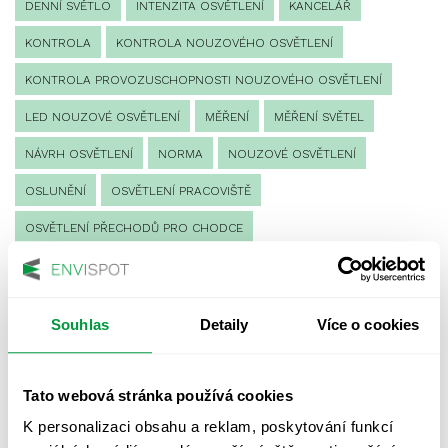
DENNÍ SVĚTLO
INTENZITA OSVĚTLENÍ
KANCELÁŘ
KONTROLA
KONTROLA NOUZOVÉHO OSVĚTLENÍ
KONTROLA PROVOZUSCHOPNOSTI NOUZOVÉHO OSVĚTLENÍ
LED NOUZOVÉ OSVĚTLENÍ
MĚŘENÍ
MĚŘENÍ SVĚTEL
NÁVRH OSVĚTLENÍ
NORMA
NOUZOVÉ OSVĚTLENÍ
OSLUNĚNÍ
OSVĚTLENÍ PRACOVIŠTĚ
OSVĚTLENÍ PŘECHODŮ PRO CHODCE
OSVĚTLENÍ SPORTOVIŠŤ
POULIČNÍ OSVĚTLENÍ
PROTIPANICKÉ OSVĚTLENÍ
Souhlas
Detaily
Více o cookies
PROVOZNÍ DENÍK NOUZOVÉHO OSVĚTLENÍ
REVIZE NOUZOVÉHO OSVĚTLENÍ
ŘÍZENÍ
SPEKTRUM
Tato webová stránka používá cookies
UMĚLÉ OSVĚTLENÍ
VEŘEJNÉ OSVĚTLENÍ
K personalizaci obsahu a reklam, poskytování funkcí