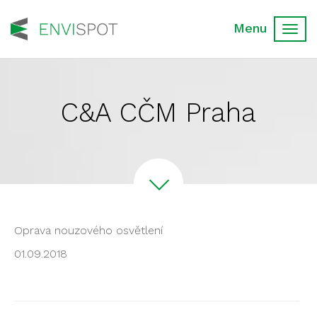
Toggl
navig
C&A CČM Praha
Oprava nouzového osvětlení
01.09.2018