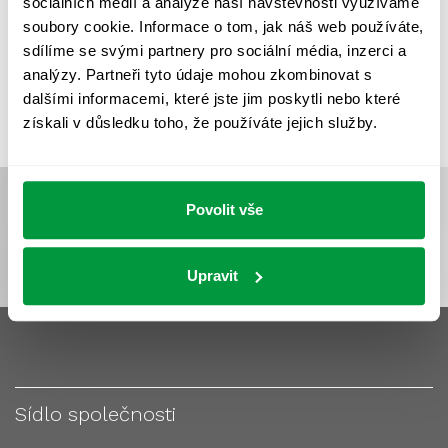
sociálních médií a analýze naší návštěvnosti využíváme
VÝPOČET OSVĚTLENÍ
VÝPOČET ZASTÍNĚNÍ
soubory cookie. Informace o tom, jak náš web používáte,
VÝPOČTY A NÁVRHY
ZASTÍNĚNÍ
sdílíme se svými partnery pro sociální média, inzerci a
analýzy. Partneři tyto údaje mohou zkombinovat s
ZKOUŠKY NOUZOVÉHO OSVĚTLENÍ
dalšími informacemi, které jste jim poskytli nebo které
získali v důsledku toho, že používáte jejich služby.
Povolit vše
Upravit
Sídlo společnosti