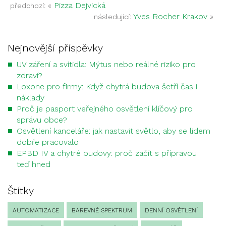
«
Pizza Dejvická
předchozí:
Yves Rocher Krakov
»
následující:
Nejnovější příspěvky
UV záření a svítidla: Mýtus nebo reálné riziko pro
zdraví?
Loxone pro firmy: Když chytrá budova šetří čas i
náklady
Proč je pasport veřejného osvětlení klíčový pro
správu obce?
Osvětlení kanceláře: jak nastavit světlo, aby se lidem
dobře pracovalo
EPBD IV a chytré budovy: proč začít s přípravou
teď hned
Štítky
AUTOMATIZACE
BAREVNÉ SPEKTRUM
DENNÍ OSVĚTLENÍ