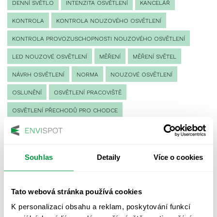
DENNÍ SVĚTLO
INTENZITA OSVĚTLENÍ
KANCELÁŘ
KONTROLA
KONTROLA NOUZOVÉHO OSVĚTLENÍ
KONTROLA PROVOZUSCHOPNOSTI NOUZOVÉHO OSVĚTLENÍ
LED NOUZOVÉ OSVĚTLENÍ
MĚŘENÍ
MĚŘENÍ SVĚTEL
NÁVRH OSVĚTLENÍ
NORMA
NOUZOVÉ OSVĚTLENÍ
OSLUNĚNÍ
OSVĚTLENÍ PRACOVIŠTĚ
OSVĚTLENÍ PŘECHODŮ PRO CHODCE
OSVĚTLENÍ SPORTOVIŠŤ
POULIČNÍ OSVĚTLENÍ
PROTIPANICKÉ OSVĚTLENÍ
Souhlas
Detaily
Více o cookies
PROVOZNÍ DENÍK NOUZOVÉHO OSVĚTLENÍ
REVIZE NOUZOVÉHO OSVĚTLENÍ
ŘÍZENÍ
SPEKTRUM
Tato webová stránka používá cookies
UMĚLÉ OSVĚTLENÍ
VEŘEJNÉ OSVĚTLENÍ
K personalizaci obsahu a reklam, poskytování funkcí