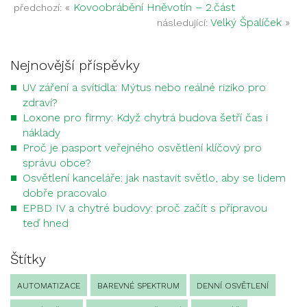
«
Kovoobrábění Hněvotín – 2.část
předchozí:
Velký Špalíček
»
následující:
Nejnovější příspěvky
UV záření a svítidla: Mýtus nebo reálné riziko pro
zdraví?
Loxone pro firmy: Když chytrá budova šetří čas i
náklady
Proč je pasport veřejného osvětlení klíčový pro
správu obce?
Osvětlení kanceláře: jak nastavit světlo, aby se lidem
dobře pracovalo
EPBD IV a chytré budovy: proč začít s přípravou
teď hned
Štítky
AUTOMATIZACE
BAREVNÉ SPEKTRUM
DENNÍ OSVĚTLENÍ