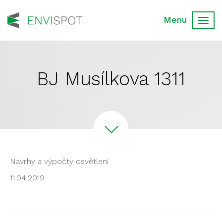
Toggl
navig
BJ Musílkova 1311
Návrhy a výpočty osvětlení
11.04.2019