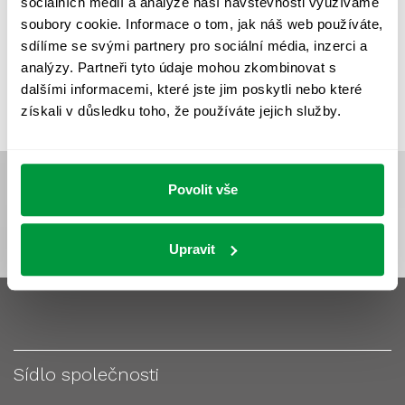
sociálních médií a analýze naší návštěvnosti využíváme
VÝPOČET OSVĚTLENÍ
VÝPOČET ZASTÍNĚNÍ
soubory cookie. Informace o tom, jak náš web používáte,
VÝPOČTY A NÁVRHY
ZASTÍNĚNÍ
sdílíme se svými partnery pro sociální média, inzerci a
analýzy. Partneři tyto údaje mohou zkombinovat s
ZKOUŠKY NOUZOVÉHO OSVĚTLENÍ
dalšími informacemi, které jste jim poskytli nebo které
získali v důsledku toho, že používáte jejich služby.
Povolit vše
Upravit
Sídlo společnosti