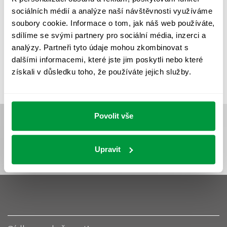
UMĚLÉ OSVĚTLENÍ
VEŘEJNÉ OSVĚTLENÍ
sociálních médií a analýze naší návštěvnosti využíváme
VÝPOČET OSVĚTLENÍ
VÝPOČET ZASTÍNĚNÍ
soubory cookie. Informace o tom, jak náš web používáte,
sdílíme se svými partnery pro sociální média, inzerci a
VÝPOČTY A NÁVRHY
ZASTÍNĚNÍ
analýzy. Partneři tyto údaje mohou zkombinovat s
ZKOUŠKY NOUZOVÉHO OSVĚTLENÍ
dalšími informacemi, které jste jim poskytli nebo které
získali v důsledku toho, že používáte jejich služby.
Povolit vše
Upravit