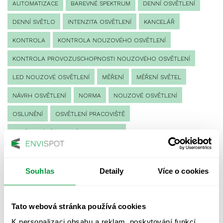
AUTOMATIZACE
BAREVNÉ SPEKTRUM
DENNÍ OSVĚTLENÍ
DENNÍ SVĚTLO
INTENZITA OSVĚTLENÍ
KANCELÁŘ
KONTROLA
KONTROLA NOUZOVÉHO OSVĚTLENÍ
KONTROLA PROVOZUSCHOPNOSTI NOUZOVÉHO OSVĚTLENÍ
LED NOUZOVÉ OSVĚTLENÍ
MĚŘENÍ
MĚŘENÍ SVĚTEL
NÁVRH OSVĚTLENÍ
NORMA
NOUZOVÉ OSVĚTLENÍ
OSLUNĚNÍ
OSVĚTLENÍ PRACOVIŠTĚ
OSVĚTLENÍ PŘECHODŮ PRO CHODCE
OSVĚTLENÍ SPORTOVIŠŤ
POULIČNÍ OSVĚTLENÍ
PROTIPANICKÉ OSVĚTLENÍ
Souhlas
Detaily
Více o cookies
PROVOZNÍ DENÍK NOUZOVÉHO OSVĚTLENÍ
Tato webová stránka používá cookies
REVIZE NOUZOVÉHO OSVĚTLENÍ
ŘÍZENÍ
SPEKTRUM
K personalizaci obsahu a reklam, poskytování funkcí