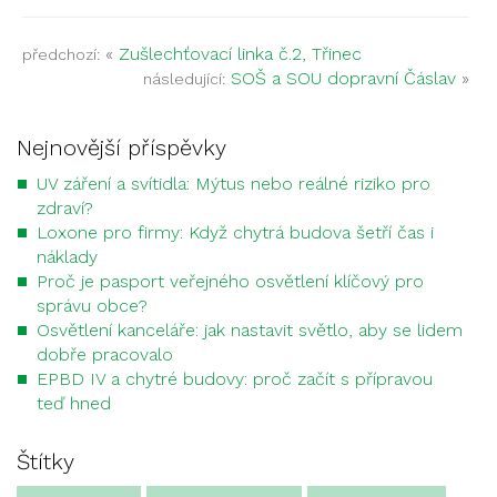
«
Zušlechťovací linka č.2, Třinec
předchozí:
SOŠ a SOU dopravní Čáslav
»
následující:
Nejnovější příspěvky
UV záření a svítidla: Mýtus nebo reálné riziko pro
zdraví?
Loxone pro firmy: Když chytrá budova šetří čas i
náklady
Proč je pasport veřejného osvětlení klíčový pro
správu obce?
Osvětlení kanceláře: jak nastavit světlo, aby se lidem
dobře pracovalo
EPBD IV a chytré budovy: proč začít s přípravou
teď hned
Štítky