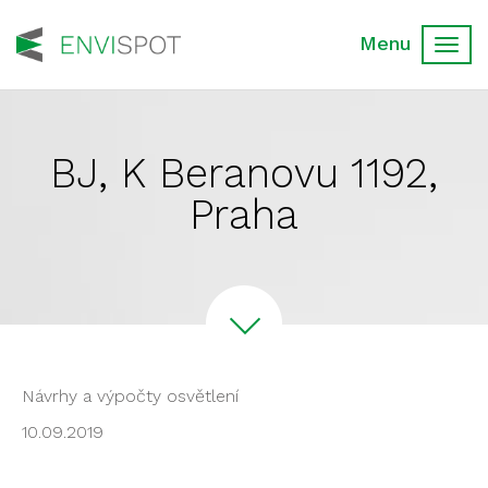
Toggl
navig
BJ, K Beranovu 1192,
Praha
Návrhy a výpočty osvětlení
10.09.2019