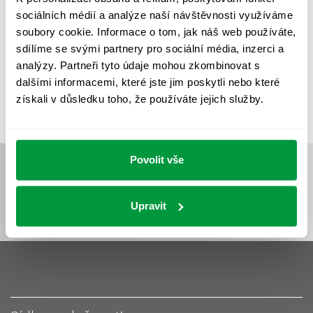
UMĚLÉ OSVĚTLENÍ
VEŘEJNÉ OSVĚTLENÍ
sociálních médií a analýze naší návštěvnosti využíváme
VÝPOČET OSVĚTLENÍ
VÝPOČET ZASTÍNĚNÍ
soubory cookie. Informace o tom, jak náš web používáte,
sdílíme se svými partnery pro sociální média, inzerci a
VÝPOČTY A NÁVRHY
ZASTÍNĚNÍ
analýzy. Partneři tyto údaje mohou zkombinovat s
ZKOUŠKY NOUZOVÉHO OSVĚTLENÍ
dalšími informacemi, které jste jim poskytli nebo které
získali v důsledku toho, že používáte jejich služby.
Povolit vše
Upravit