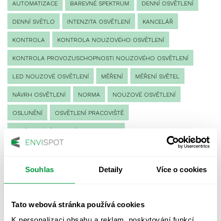
AUTOMATIZACE
BAREVNÉ SPEKTRUM
DENNÍ OSVĚTLENÍ
DENNÍ SVĚTLO
INTENZITA OSVĚTLENÍ
KANCELÁŘ
KONTROLA
KONTROLA NOUZOVÉHO OSVĚTLENÍ
KONTROLA PROVOZUSCHOPNOSTI NOUZOVÉHO OSVĚTLENÍ
LED NOUZOVÉ OSVĚTLENÍ
MĚŘENÍ
MĚŘENÍ SVĚTEL
NÁVRH OSVĚTLENÍ
NORMA
NOUZOVÉ OSVĚTLENÍ
OSLUNĚNÍ
OSVĚTLENÍ PRACOVIŠTĚ
OSVĚTLENÍ PŘECHODŮ PRO CHODCE
OSVĚTLENÍ SPORTOVIŠŤ
POULIČNÍ OSVĚTLENÍ
PROTIPANICKÉ OSVĚTLENÍ
Souhlas
Detaily
Více o cookies
PROVOZNÍ DENÍK NOUZOVÉHO OSVĚTLENÍ
Tato webová stránka používá cookies
REVIZE NOUZOVÉHO OSVĚTLENÍ
ŘÍZENÍ
SPEKTRUM
K personalizaci obsahu a reklam, poskytování funkcí