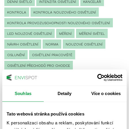
DENNÍ SVĚTLO
INTENZITA OSVĚTLENÍ
KANCELÁŘ
KONTROLA
KONTROLA NOUZOVÉHO OSVĚTLENÍ
KONTROLA PROVOZUSCHOPNOSTI NOUZOVÉHO OSVĚTLENÍ
LED NOUZOVÉ OSVĚTLENÍ
MĚŘENÍ
MĚŘENÍ SVĚTEL
NÁVRH OSVĚTLENÍ
NORMA
NOUZOVÉ OSVĚTLENÍ
OSLUNĚNÍ
OSVĚTLENÍ PRACOVIŠTĚ
OSVĚTLENÍ PŘECHODŮ PRO CHODCE
OSVĚTLENÍ SPORTOVIŠŤ
POULIČNÍ OSVĚTLENÍ
PROTIPANICKÉ OSVĚTLENÍ
Souhlas
Detaily
Více o cookies
PROVOZNÍ DENÍK NOUZOVÉHO OSVĚTLENÍ
REVIZE NOUZOVÉHO OSVĚTLENÍ
ŘÍZENÍ
SPEKTRUM
Tato webová stránka používá cookies
UMĚLÉ OSVĚTLENÍ
VEŘEJNÉ OSVĚTLENÍ
K personalizaci obsahu a reklam, poskytování funkcí