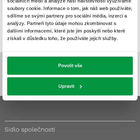
sociálních médií a analýze naší návštěvnosti využíváme
VÝPOČET OSVĚTLENÍ
VÝPOČET ZASTÍNĚNÍ
soubory cookie. Informace o tom, jak náš web používáte,
VÝPOČTY A NÁVRHY
ZASTÍNĚNÍ
sdílíme se svými partnery pro sociální média, inzerci a
analýzy. Partneři tyto údaje mohou zkombinovat s
ZKOUŠKY NOUZOVÉHO OSVĚTLENÍ
dalšími informacemi, které jste jim poskytli nebo které
získali v důsledku toho, že používáte jejich služby.
Povolit vše
Upravit
Sídlo společnosti