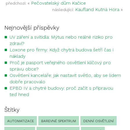
«
Pečovatelský dům Kačice
předchozí:
Kaufland Kutná Hora
»
následující:
Nejnovější příspěvky
UV záření a svítidla: Mýtus nebo reálné riziko pro
zdraví?
Loxone pro firmy: Když chytrá budova šetří čas i
náklady
Proč je pasport veřejného osvětlení klíčový pro
správu obce?
Osvětlení kanceláře: jak nastavit světlo, aby se lidem
dobře pracovalo
EPBD IV a chytré budovy: proč začít s přípravou
teď hned
Štítky
AUTOMATIZACE
BAREVNÉ SPEKTRUM
DENNÍ OSVĚTLENÍ