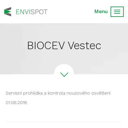
Toggl
navig
BIOCEV Vestec
Servisní prohlídka a kontrola nouzového osvětlení
01.06.2018