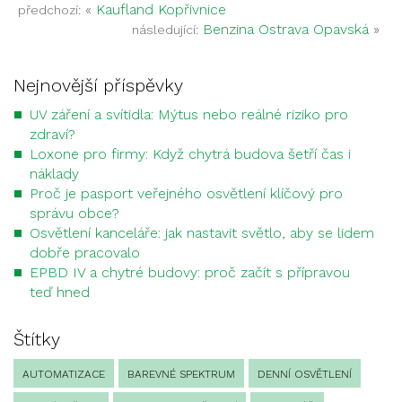
«
Kaufland Kopřivnice
předchozí:
Benzina Ostrava Opavská
»
následující:
Nejnovější příspěvky
UV záření a svítidla: Mýtus nebo reálné riziko pro
zdraví?
Loxone pro firmy: Když chytrá budova šetří čas i
náklady
Proč je pasport veřejného osvětlení klíčový pro
správu obce?
Osvětlení kanceláře: jak nastavit světlo, aby se lidem
dobře pracovalo
EPBD IV a chytré budovy: proč začít s přípravou
teď hned
Štítky
AUTOMATIZACE
BAREVNÉ SPEKTRUM
DENNÍ OSVĚTLENÍ