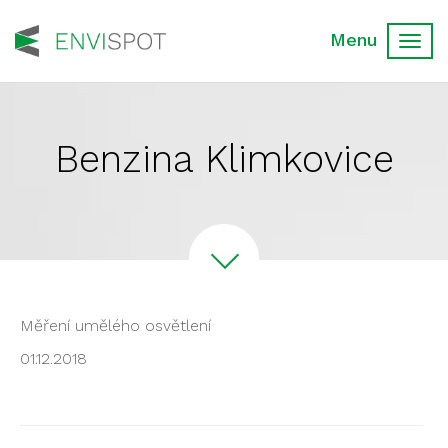
Toggl
navig
Benzina Klimkovice
Měření umělého osvětlení
01.12.2018