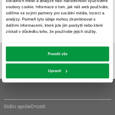
sociálních médií a analýze naší návštěvnosti využíváme
VÝPOČET OSVĚTLENÍ
VÝPOČET ZASTÍNĚNÍ
soubory cookie. Informace o tom, jak náš web používáte,
VÝPOČTY A NÁVRHY
ZASTÍNĚNÍ
sdílíme se svými partnery pro sociální média, inzerci a
analýzy. Partneři tyto údaje mohou zkombinovat s
ZKOUŠKY NOUZOVÉHO OSVĚTLENÍ
dalšími informacemi, které jste jim poskytli nebo které
získali v důsledku toho, že používáte jejich služby.
Povolit vše
Upravit
Sídlo společnosti