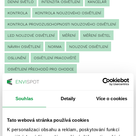
DENNÍ SVĚTLO
INTENZITA OSVĚTLENÍ
KANCELÁŘ
KONTROLA
KONTROLA NOUZOVÉHO OSVĚTLENÍ
KONTROLA PROVOZUSCHOPNOSTI NOUZOVÉHO OSVĚTLENÍ
LED NOUZOVÉ OSVĚTLENÍ
MĚŘENÍ
MĚŘENÍ SVĚTEL
NÁVRH OSVĚTLENÍ
NORMA
NOUZOVÉ OSVĚTLENÍ
OSLUNĚNÍ
OSVĚTLENÍ PRACOVIŠTĚ
OSVĚTLENÍ PŘECHODŮ PRO CHODCE
OSVĚTLENÍ SPORTOVIŠŤ
POULIČNÍ OSVĚTLENÍ
PROTIPANICKÉ OSVĚTLENÍ
Souhlas
Detaily
Více o cookies
PROVOZNÍ DENÍK NOUZOVÉHO OSVĚTLENÍ
REVIZE NOUZOVÉHO OSVĚTLENÍ
ŘÍZENÍ
SPEKTRUM
Tato webová stránka používá cookies
UMĚLÉ OSVĚTLENÍ
VEŘEJNÉ OSVĚTLENÍ
K personalizaci obsahu a reklam, poskytování funkcí