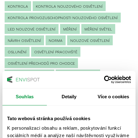
KONTROLA
KONTROLA NOUZOVÉHO OSVĚTLENÍ
KONTROLA PROVOZUSCHOPNOSTI NOUZOVÉHO OSVĚTLENÍ
LED NOUZOVÉ OSVĚTLENÍ
MĚŘENÍ
MĚŘENÍ SVĚTEL
NÁVRH OSVĚTLENÍ
NORMA
NOUZOVÉ OSVĚTLENÍ
OSLUNĚNÍ
OSVĚTLENÍ PRACOVIŠTĚ
OSVĚTLENÍ PŘECHODŮ PRO CHODCE
OSVĚTLENÍ SPORTOVIŠŤ
POULIČNÍ OSVĚTLENÍ
PROTIPANICKÉ OSVĚTLENÍ
Souhlas
Detaily
Více o cookies
PROVOZNÍ DENÍK NOUZOVÉHO OSVĚTLENÍ
REVIZE NOUZOVÉHO OSVĚTLENÍ
ŘÍZENÍ
SPEKTRUM
Tato webová stránka používá cookies
UMĚLÉ OSVĚTLENÍ
VEŘEJNÉ OSVĚTLENÍ
K personalizaci obsahu a reklam, poskytování funkcí
VÝPOČET OSVĚTLENÍ
VÝPOČET ZASTÍNĚNÍ
sociálních médií a analýze naší návštěvnosti využíváme