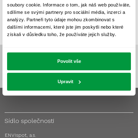
soubory cookie. Informace o tom, jak náš web používáte,
VÝPOČTY A NÁVRHY
ZASTÍNĚNÍ
sdílíme se svými partnery pro sociální média, inzerci a
ZKOUŠKY NOUZOVÉHO OSVĚTLENÍ
analýzy. Partneři tyto údaje mohou zkombinovat s
dalšími informacemi, které jste jim poskytli nebo které
získali v důsledku toho, že používáte jejich služby.
Povolit vše
Upravit
Sídlo společnosti
ENVIspot, a.s.