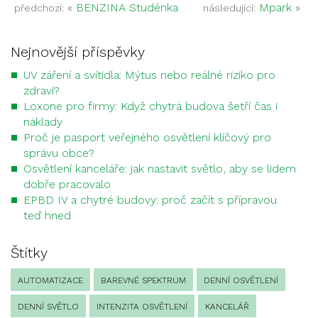
«
BENZINA Studénka
Mpark
»
předchozí:
následující:
Nejnovější příspěvky
UV záření a svítidla: Mýtus nebo reálné riziko pro
zdraví?
Loxone pro firmy: Když chytrá budova šetří čas i
náklady
Proč je pasport veřejného osvětlení klíčový pro
správu obce?
Osvětlení kanceláře: jak nastavit světlo, aby se lidem
dobře pracovalo
EPBD IV a chytré budovy: proč začít s přípravou
teď hned
Štítky
AUTOMATIZACE
BAREVNÉ SPEKTRUM
DENNÍ OSVĚTLENÍ
DENNÍ SVĚTLO
INTENZITA OSVĚTLENÍ
KANCELÁŘ