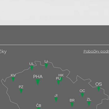
čky
Pobočky pod