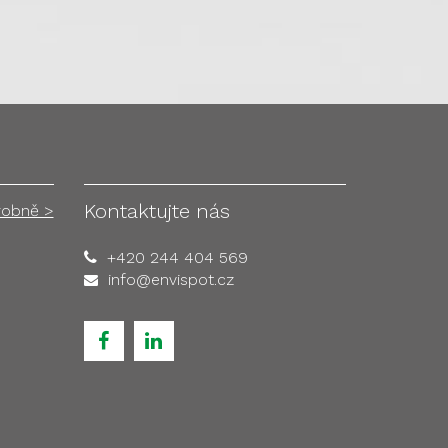
Kontaktujte nás
robně >
+420 244 404 569
info@envispot.cz