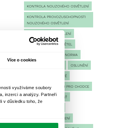
KONTROLA NOUZOVÉHO OSVĚTLENÍ
KONTROLA PROVOZUSCHOPNOSTI
NOUZOVÉHO OSVĚTLENÍ
LED NOUZOVÉ OSVĚTLENÍ
MĚŘENÍ
MĚŘENÍ SVĚTEL
NÁVRH OSVĚTLENÍ
NORMA
Více o cookies
NOUZOVÉ OSVĚTLENÍ
OSLUNĚNÍ
OSVĚTLENÍ PRACOVIŠTĚ
OSVĚTLENÍ PŘECHODŮ PRO CHODCE
ěvnosti využíváme soubory
, inzerci a analýzy. Partneři
OSVĚTLENÍ SPORTOVIŠŤ
li v důsledku toho, že
POULIČNÍ OSVĚTLENÍ
PROTIPANICKÉ OSVĚTLENÍ