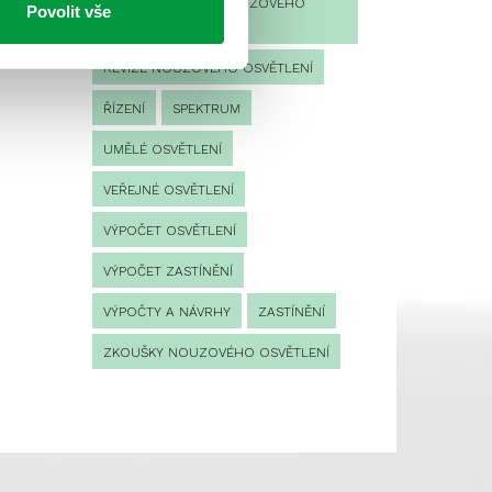
PROVOZNÍ DENÍK NOUZOVÉHO
Povolit vše
OSVĚTLENÍ
REVIZE NOUZOVÉHO OSVĚTLENÍ
ŘÍZENÍ
SPEKTRUM
UMĚLÉ OSVĚTLENÍ
VEŘEJNÉ OSVĚTLENÍ
VÝPOČET OSVĚTLENÍ
VÝPOČET ZASTÍNĚNÍ
VÝPOČTY A NÁVRHY
ZASTÍNĚNÍ
ZKOUŠKY NOUZOVÉHO OSVĚTLENÍ