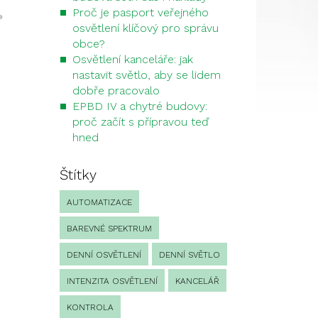
Proč je pasport veřejného
»
osvětlení klíčový pro správu
obce?
Osvětlení kanceláře: jak
nastavit světlo, aby se lidem
dobře pracovalo
EPBD IV a chytré budovy:
proč začít s přípravou teď
hned
Štítky
AUTOMATIZACE
BAREVNÉ SPEKTRUM
DENNÍ OSVĚTLENÍ
DENNÍ SVĚTLO
INTENZITA OSVĚTLENÍ
KANCELÁŘ
KONTROLA