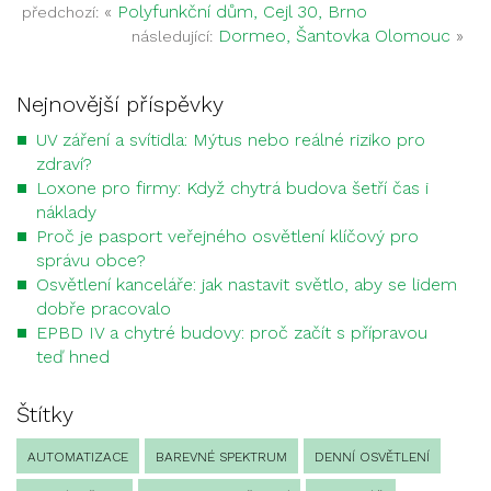
«
Polyfunkční dům, Cejl 30, Brno
předchozí:
Dormeo, Šantovka Olomouc
»
následující:
Nejnovější příspěvky
UV záření a svítidla: Mýtus nebo reálné riziko pro
zdraví?
Loxone pro firmy: Když chytrá budova šetří čas i
náklady
Proč je pasport veřejného osvětlení klíčový pro
správu obce?
Osvětlení kanceláře: jak nastavit světlo, aby se lidem
dobře pracovalo
EPBD IV a chytré budovy: proč začít s přípravou
teď hned
Štítky
AUTOMATIZACE
BAREVNÉ SPEKTRUM
DENNÍ OSVĚTLENÍ