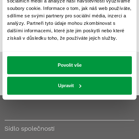
sociálních médií a analýze naší návštěvnosti využíváme
VÝPOČET OSVĚTLENÍ
VÝPOČET ZASTÍNĚNÍ
soubory cookie. Informace o tom, jak náš web používáte,
VÝPOČTY A NÁVRHY
ZASTÍNĚNÍ
sdílíme se svými partnery pro sociální média, inzerci a
analýzy. Partneři tyto údaje mohou zkombinovat s
ZKOUŠKY NOUZOVÉHO OSVĚTLENÍ
dalšími informacemi, které jste jim poskytli nebo které
získali v důsledku toho, že používáte jejich služby.
Povolit vše
Upravit
Sídlo společnosti