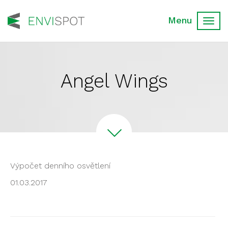
Toggl
navig
Angel Wings
Výpočet denního osvětlení
01.03.2017