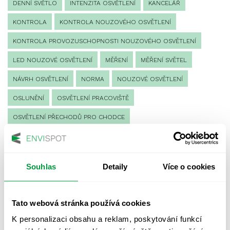
DENNÍ SVĚTLO
INTENZITA OSVĚTLENÍ
KANCELÁŘ
KONTROLA
KONTROLA NOUZOVÉHO OSVĚTLENÍ
KONTROLA PROVOZUSCHOPNOSTI NOUZOVÉHO OSVĚTLENÍ
LED NOUZOVÉ OSVĚTLENÍ
MĚŘENÍ
MĚŘENÍ SVĚTEL
NÁVRH OSVĚTLENÍ
NORMA
NOUZOVÉ OSVĚTLENÍ
OSLUNĚNÍ
OSVĚTLENÍ PRACOVIŠTĚ
OSVĚTLENÍ PŘECHODŮ PRO CHODCE
OSVĚTLENÍ SPORTOVIŠŤ
POULIČNÍ OSVĚTLENÍ
PROTIPANICKÉ OSVĚTLENÍ
Souhlas
Detaily
Více o cookies
PROVOZNÍ DENÍK NOUZOVÉHO OSVĚTLENÍ
REVIZE NOUZOVÉHO OSVĚTLENÍ
ŘÍZENÍ
SPEKTRUM
Tato webová stránka používá cookies
UMĚLÉ OSVĚTLENÍ
VEŘEJNÉ OSVĚTLENÍ
K personalizaci obsahu a reklam, poskytování funkcí