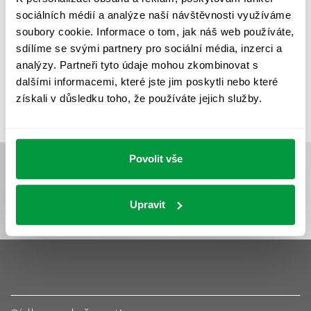
UMĚLÉ OSVĚTLENÍ
VEŘEJNÉ OSVĚTLENÍ
sociálních médií a analýze naší návštěvnosti využíváme
VÝPOČET OSVĚTLENÍ
VÝPOČET ZASTÍNĚNÍ
soubory cookie. Informace o tom, jak náš web používáte,
sdílíme se svými partnery pro sociální média, inzerci a
VÝPOČTY A NÁVRHY
ZASTÍNĚNÍ
analýzy. Partneři tyto údaje mohou zkombinovat s
ZKOUŠKY NOUZOVÉHO OSVĚTLENÍ
dalšími informacemi, které jste jim poskytli nebo které
získali v důsledku toho, že používáte jejich služby.
Povolit vše
Upravit