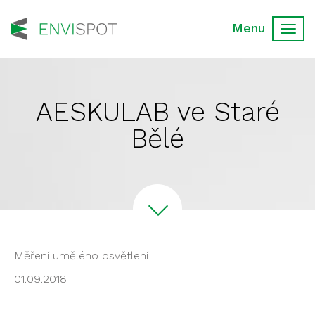
Toggl
navig
AESKULAB ve Staré
Bělé
Měření umělého osvětlení
01.09.2018