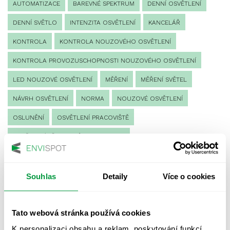
AUTOMATIZACE
BAREVNÉ SPEKTRUM
DENNÍ OSVĚTLENÍ
DENNÍ SVĚTLO
INTENZITA OSVĚTLENÍ
KANCELÁŘ
KONTROLA
KONTROLA NOUZOVÉHO OSVĚTLENÍ
KONTROLA PROVOZUSCHOPNOSTI NOUZOVÉHO OSVĚTLENÍ
LED NOUZOVÉ OSVĚTLENÍ
MĚŘENÍ
MĚŘENÍ SVĚTEL
NÁVRH OSVĚTLENÍ
NORMA
NOUZOVÉ OSVĚTLENÍ
OSLUNĚNÍ
OSVĚTLENÍ PRACOVIŠTĚ
OSVĚTLENÍ PŘECHODŮ PRO CHODCE
OSVĚTLENÍ SPORTOVIŠŤ
POULIČNÍ OSVĚTLENÍ
PROTIPANICKÉ OSVĚTLENÍ
Souhlas
Detaily
Více o cookies
PROVOZNÍ DENÍK NOUZOVÉHO OSVĚTLENÍ
Tato webová stránka používá cookies
REVIZE NOUZOVÉHO OSVĚTLENÍ
ŘÍZENÍ
SPEKTRUM
K personalizaci obsahu a reklam, poskytování funkcí