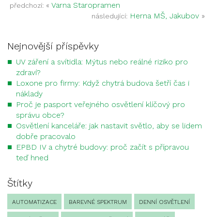
«
Varna Staropramen
předchozí:
Herna MŠ, Jakubov
»
následující:
Nejnovější příspěvky
UV záření a svítidla: Mýtus nebo reálné riziko pro
zdraví?
Loxone pro firmy: Když chytrá budova šetří čas i
náklady
Proč je pasport veřejného osvětlení klíčový pro
správu obce?
Osvětlení kanceláře: jak nastavit světlo, aby se lidem
dobře pracovalo
EPBD IV a chytré budovy: proč začít s přípravou
teď hned
Štítky
AUTOMATIZACE
BAREVNÉ SPEKTRUM
DENNÍ OSVĚTLENÍ