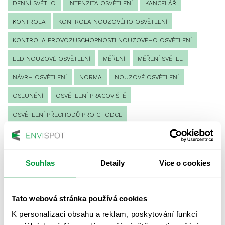
DENNÍ SVĚTLO
INTENZITA OSVĚTLENÍ
KANCELÁŘ
KONTROLA
KONTROLA NOUZOVÉHO OSVĚTLENÍ
KONTROLA PROVOZUSCHOPNOSTI NOUZOVÉHO OSVĚTLENÍ
LED NOUZOVÉ OSVĚTLENÍ
MĚŘENÍ
MĚŘENÍ SVĚTEL
NÁVRH OSVĚTLENÍ
NORMA
NOUZOVÉ OSVĚTLENÍ
OSLUNĚNÍ
OSVĚTLENÍ PRACOVIŠTĚ
OSVĚTLENÍ PŘECHODŮ PRO CHODCE
OSVĚTLENÍ SPORTOVIŠŤ
POULIČNÍ OSVĚTLENÍ
PROTIPANICKÉ OSVĚTLENÍ
Souhlas
Detaily
Více o cookies
PROVOZNÍ DENÍK NOUZOVÉHO OSVĚTLENÍ
REVIZE NOUZOVÉHO OSVĚTLENÍ
ŘÍZENÍ
SPEKTRUM
Tato webová stránka používá cookies
UMĚLÉ OSVĚTLENÍ
VEŘEJNÉ OSVĚTLENÍ
K personalizaci obsahu a reklam, poskytování funkcí