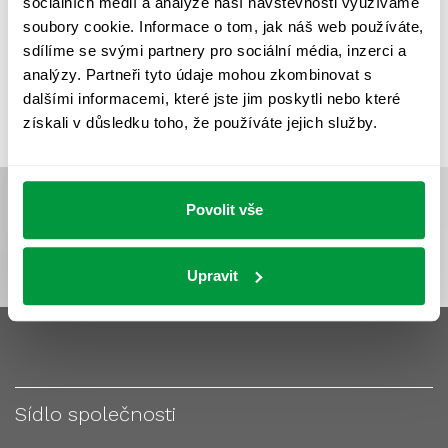
sociálních médií a analýze naší návštěvnosti využíváme
VÝPOČET OSVĚTLENÍ
VÝPOČET ZASTÍNĚNÍ
soubory cookie. Informace o tom, jak náš web používáte,
VÝPOČTY A NÁVRHY
ZASTÍNĚNÍ
sdílíme se svými partnery pro sociální média, inzerci a
analýzy. Partneři tyto údaje mohou zkombinovat s
ZKOUŠKY NOUZOVÉHO OSVĚTLENÍ
dalšími informacemi, které jste jim poskytli nebo které
získali v důsledku toho, že používáte jejich služby.
Povolit vše
Upravit
Sídlo společnosti