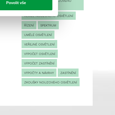
PROVOZNÍ DENÍK NOUZOVÉHO
Povolit vše
OSVĚTLENÍ
REVIZE NOUZOVÉHO OSVĚTLENÍ
ŘÍZENÍ
SPEKTRUM
UMĚLÉ OSVĚTLENÍ
VEŘEJNÉ OSVĚTLENÍ
VÝPOČET OSVĚTLENÍ
VÝPOČET ZASTÍNĚNÍ
VÝPOČTY A NÁVRHY
ZASTÍNĚNÍ
ZKOUŠKY NOUZOVÉHO OSVĚTLENÍ