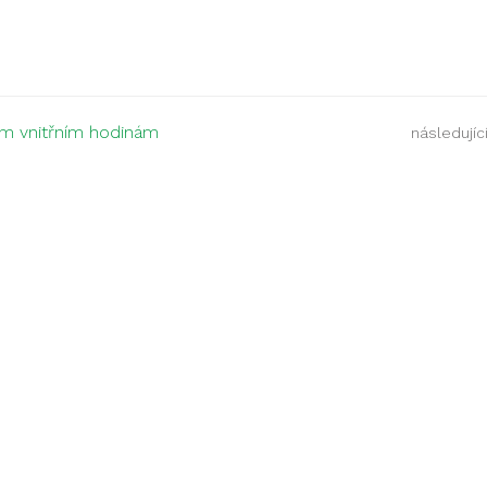
im vnitřním hodinám
následující