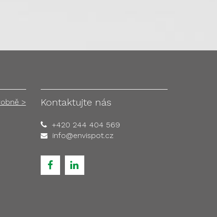
Kontaktujte nás
robně >
+420 244 404 569
info@envispot.cz