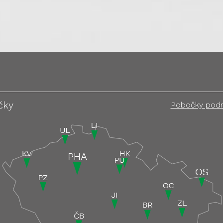
čky
Pobočky pod