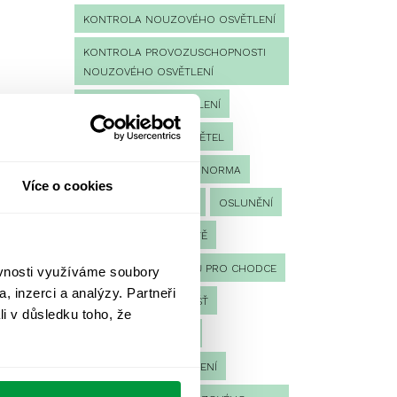
KONTROLA NOUZOVÉHO OSVĚTLENÍ
KONTROLA PROVOZUSCHOPNOSTI
NOUZOVÉHO OSVĚTLENÍ
LED NOUZOVÉ OSVĚTLENÍ
MĚŘENÍ
MĚŘENÍ SVĚTEL
NÁVRH OSVĚTLENÍ
NORMA
Více o cookies
NOUZOVÉ OSVĚTLENÍ
OSLUNĚNÍ
OSVĚTLENÍ PRACOVIŠTĚ
OSVĚTLENÍ PŘECHODŮ PRO CHODCE
ěvnosti využíváme soubory
, inzerci a analýzy. Partneři
OSVĚTLENÍ SPORTOVIŠŤ
li v důsledku toho, že
POULIČNÍ OSVĚTLENÍ
PROTIPANICKÉ OSVĚTLENÍ