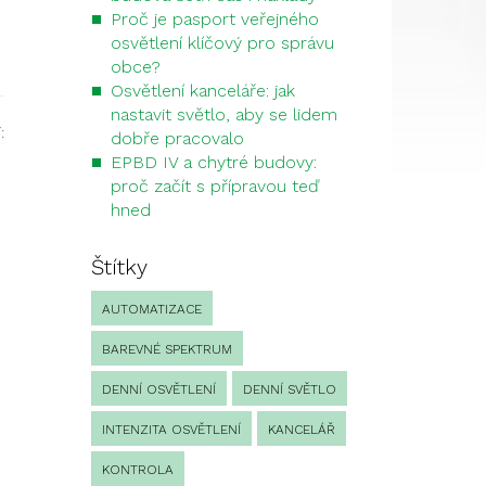
Proč je pasport veřejného
osvětlení klíčový pro správu
obce?
Osvětlení kanceláře: jak
nastavit světlo, aby se lidem
:
dobře pracovalo
EPBD IV a chytré budovy:
proč začít s přípravou teď
hned
Štítky
AUTOMATIZACE
BAREVNÉ SPEKTRUM
DENNÍ OSVĚTLENÍ
DENNÍ SVĚTLO
INTENZITA OSVĚTLENÍ
KANCELÁŘ
KONTROLA