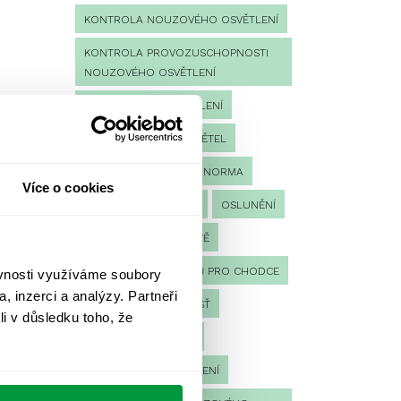
KONTROLA NOUZOVÉHO OSVĚTLENÍ
KONTROLA PROVOZUSCHOPNOSTI
NOUZOVÉHO OSVĚTLENÍ
LED NOUZOVÉ OSVĚTLENÍ
MĚŘENÍ
MĚŘENÍ SVĚTEL
NÁVRH OSVĚTLENÍ
NORMA
Více o cookies
NOUZOVÉ OSVĚTLENÍ
OSLUNĚNÍ
OSVĚTLENÍ PRACOVIŠTĚ
OSVĚTLENÍ PŘECHODŮ PRO CHODCE
ěvnosti využíváme soubory
, inzerci a analýzy. Partneři
OSVĚTLENÍ SPORTOVIŠŤ
li v důsledku toho, že
POULIČNÍ OSVĚTLENÍ
PROTIPANICKÉ OSVĚTLENÍ