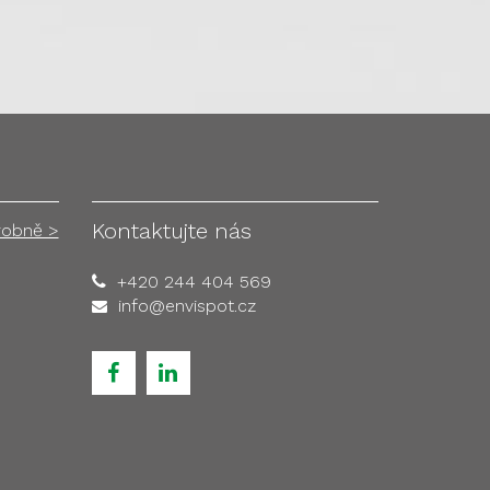
Kontaktujte nás
robně >
+420 244 404 569
info@envispot.cz