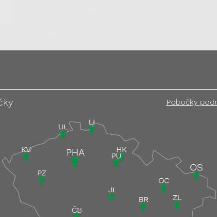
čky
Pobočky pod