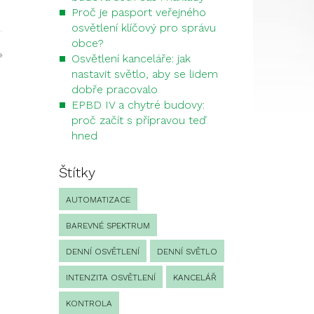
Proč je pasport veřejného
osvětlení klíčový pro správu
obce?
»
Osvětlení kanceláře: jak
nastavit světlo, aby se lidem
dobře pracovalo
EPBD IV a chytré budovy:
proč začít s přípravou teď
hned
Štítky
AUTOMATIZACE
BAREVNÉ SPEKTRUM
DENNÍ OSVĚTLENÍ
DENNÍ SVĚTLO
INTENZITA OSVĚTLENÍ
KANCELÁŘ
KONTROLA