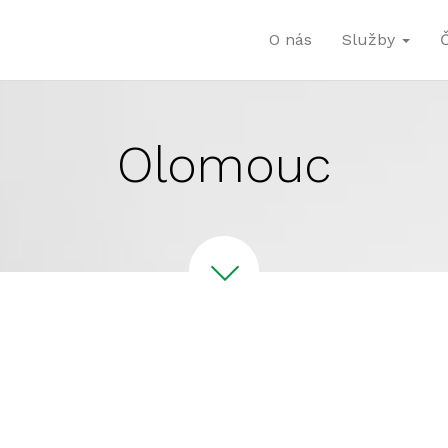
O nás
Služby
Olomouc