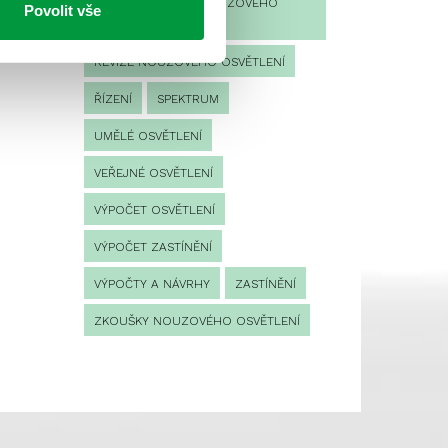
PROVOZNÍ DENÍK NOUZOVÉHO
Povolit vše
OSVĚTLENÍ
REVIZE NOUZOVÉHO OSVĚTLENÍ
ŘÍZENÍ
SPEKTRUM
UMĚLÉ OSVĚTLENÍ
VEŘEJNÉ OSVĚTLENÍ
VÝPOČET OSVĚTLENÍ
VÝPOČET ZASTÍNĚNÍ
VÝPOČTY A NÁVRHY
ZASTÍNĚNÍ
ZKOUŠKY NOUZOVÉHO OSVĚTLENÍ