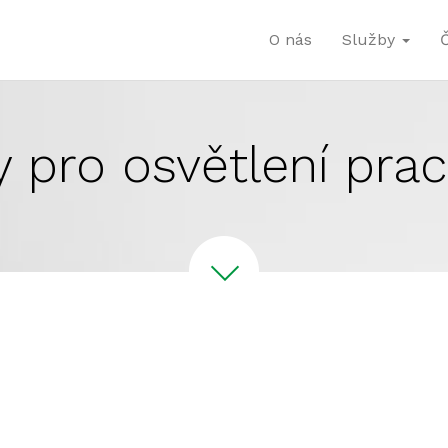
O nás
Služby
 pro osvětlení prac