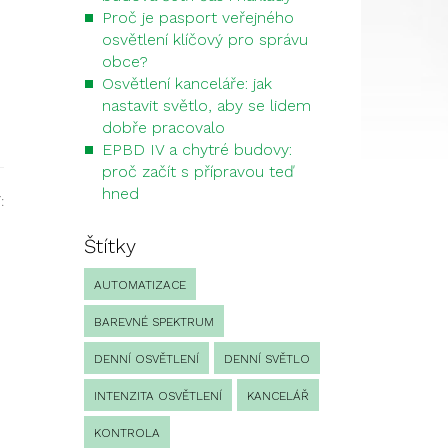
Proč je pasport veřejného
osvětlení klíčový pro správu
obce?
Osvětlení kanceláře: jak
nastavit světlo, aby se lidem
dobře pracovalo
EPBD IV a chytré budovy:
proč začít s přípravou teď
hned
:
Štítky
AUTOMATIZACE
BAREVNÉ SPEKTRUM
DENNÍ OSVĚTLENÍ
DENNÍ SVĚTLO
INTENZITA OSVĚTLENÍ
KANCELÁŘ
KONTROLA