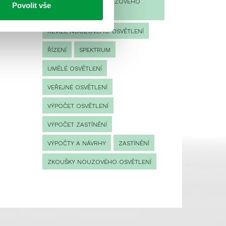
PROVOZNÍ DENÍK NOUZOVÉHO
Povolit vše
OSVĚTLENÍ
REVIZE NOUZOVÉHO OSVĚTLENÍ
ŘÍZENÍ
SPEKTRUM
UMĚLÉ OSVĚTLENÍ
VEŘEJNÉ OSVĚTLENÍ
VÝPOČET OSVĚTLENÍ
VÝPOČET ZASTÍNĚNÍ
VÝPOČTY A NÁVRHY
ZASTÍNĚNÍ
ZKOUŠKY NOUZOVÉHO OSVĚTLENÍ