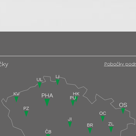
čky
Pobočky pod