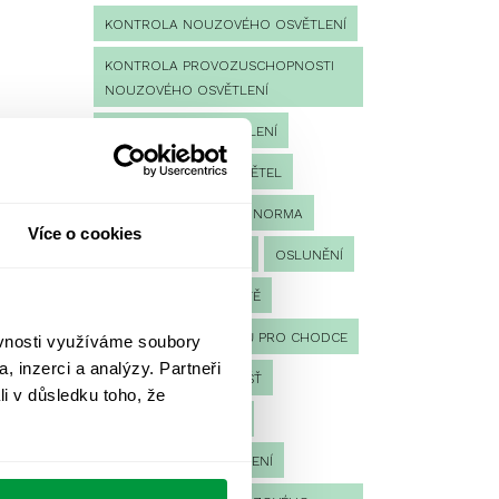
KONTROLA NOUZOVÉHO OSVĚTLENÍ
KONTROLA PROVOZUSCHOPNOSTI
NOUZOVÉHO OSVĚTLENÍ
LED NOUZOVÉ OSVĚTLENÍ
MĚŘENÍ
MĚŘENÍ SVĚTEL
NÁVRH OSVĚTLENÍ
NORMA
Více o cookies
NOUZOVÉ OSVĚTLENÍ
OSLUNĚNÍ
OSVĚTLENÍ PRACOVIŠTĚ
OSVĚTLENÍ PŘECHODŮ PRO CHODCE
ěvnosti využíváme soubory
, inzerci a analýzy. Partneři
OSVĚTLENÍ SPORTOVIŠŤ
li v důsledku toho, že
POULIČNÍ OSVĚTLENÍ
PROTIPANICKÉ OSVĚTLENÍ