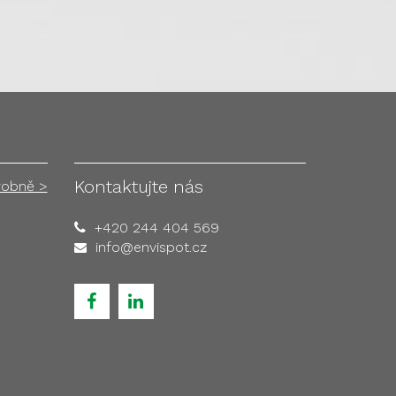
Kontaktujte nás
robně >
+420 244 404 569
info@envispot.cz