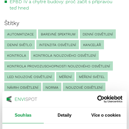
EPBD IV a chytré budovy: proč začít s přípravou
teď hned
Štítky
AUTOMATIZACE
BAREVNÉ SPEKTRUM
DENNÍ OSVĚTLENÍ
DENNÍ SVĚTLO
INTENZITA OSVĚTLENÍ
KANCELÁŘ
KONTROLA
KONTROLA NOUZOVÉHO OSVĚTLENÍ
KONTROLA PROVOZUSCHOPNOSTI NOUZOVÉHO OSVĚTLENÍ
LED NOUZOVÉ OSVĚTLENÍ
MĚŘENÍ
MĚŘENÍ SVĚTEL
NÁVRH OSVĚTLENÍ
NORMA
NOUZOVÉ OSVĚTLENÍ
OSLUNĚNÍ
OSVĚTLENÍ PRACOVIŠTĚ
OSVĚTLENÍ PŘECHODŮ PRO CHODCE
Souhlas
Detaily
Více o cookies
OSVĚTLENÍ SPORTOVIŠŤ
POULIČNÍ OSVĚTLENÍ