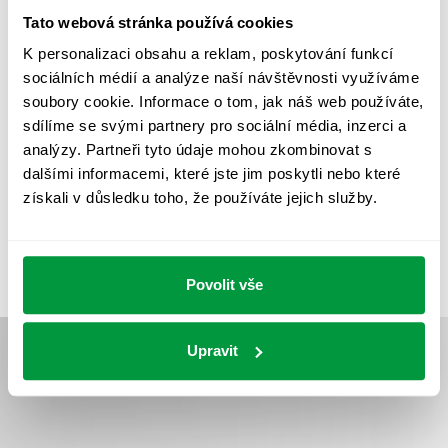
PROTIPANICKÉ OSVĚTLENÍ
Tato webová stránka používá cookies
PROVOZNÍ DENÍK NOUZOVÉHO OSVĚTLENÍ
K personalizaci obsahu a reklam, poskytování funkcí
sociálních médií a analýze naší návštěvnosti využíváme
REVIZE NOUZOVÉHO OSVĚTLENÍ
ŘÍZENÍ
SPEKTRUM
soubory cookie. Informace o tom, jak náš web používáte,
UMĚLÉ OSVĚTLENÍ
VEŘEJNÉ OSVĚTLENÍ
sdílíme se svými partnery pro sociální média, inzerci a
analýzy. Partneři tyto údaje mohou zkombinovat s
VÝPOČET OSVĚTLENÍ
VÝPOČET ZASTÍNĚNÍ
dalšími informacemi, které jste jim poskytli nebo které
VÝPOČTY A NÁVRHY
ZASTÍNĚNÍ
získali v důsledku toho, že používáte jejich služby.
ZKOUŠKY NOUZOVÉHO OSVĚTLENÍ
Povolit vše
Upravit