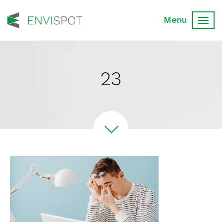
Toggl
navig
23