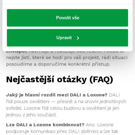
inteligentní celek a osvětlení je součástí většího
projektu — Loxone nabídne širší možnosti
integrace.
Povolit vše
Pokud potřebujete obojí, lze
systémy propojit.
Klíčem je správný návrh od začátku — špatně
Upravit
navržená architektura řízení se špatně opravuje.
Envispot
navrhuje a realizuje obě řešení. Pokud si
nejste jistí, které se hodí pro váš projekt, rádi situaci
posoudíme a doporučíme konkrétní přístup.
Nejčastější otázky (FAQ)
Jaký je hlavní rozdíl mezi DALI a Loxone?
DALI
řídí pouze osvětlení — přesně a na úrovni jednotlivých
svítidel. Loxone řídí celou budovu a osvětlení je jen
jednou z jeho součástí.
Lze DALI a Loxone kombinovat?
Ano. Loxone
podporuje komunikaci přes DALI sběrnici a lze tak