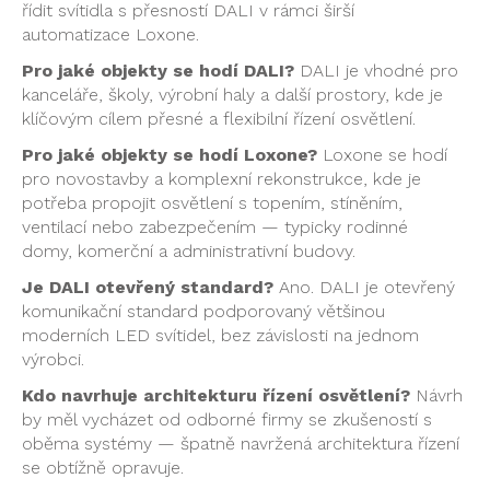
řídit svítidla s přesností DALI v rámci širší
automatizace Loxone.
Pro jaké objekty se hodí DALI?
DALI je vhodné pro
kanceláře, školy, výrobní haly a další prostory, kde je
klíčovým cílem přesné a flexibilní řízení osvětlení.
Pro jaké objekty se hodí Loxone?
Loxone se hodí
pro novostavby a komplexní rekonstrukce, kde je
potřeba propojit osvětlení s topením, stíněním,
ventilací nebo zabezpečením — typicky rodinné
domy, komerční a administrativní budovy.
Je DALI otevřený standard?
Ano. DALI je otevřený
komunikační standard podporovaný většinou
moderních LED svítidel, bez závislosti na jednom
výrobci.
Kdo navrhuje architekturu řízení osvětlení?
Návrh
by měl vycházet od odborné firmy se zkušeností s
oběma systémy — špatně navržená architektura řízení
se obtížně opravuje.