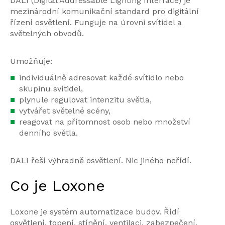
DALI (Digital Addressable Lighting Interface) je
mezinárodní komunikační standard pro digitální
řízení osvětlení. Funguje na úrovni svítidel a
světelných obvodů.
Umožňuje:
individuálně adresovat každé svítidlo nebo
skupinu svítidel,
plynule regulovat intenzitu světla,
vytvářet světelné scény,
reagovat na přítomnost osob nebo množství
denního světla.
DALI řeší výhradně osvětlení. Nic jiného neřídí.
Co je Loxone
Loxone je systém automatizace budov. Řídí
osvětlení, topení, stínění, ventilaci, zabezpečení,