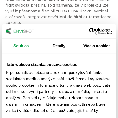
řídit svítidla přes ni. To znamená, že v projektu lze
využít přesnost a flexibilitu DALI na úrovni svítidel
a zároveň integrovat osvětlení do širší automatizace
Loxone.
Tato kombinace se používá například v
administrativních budovách nebo školách, kde je
osvětlení náročné na scénáře a zároveň je potřeba
Souhlas
Detaily
Více o cookies
propojení s dalšími systémy.
Výběr konkrétní architektury závisí na rozsahu
projektu, typu objektu a požadavcích investora — a
Tato webová stránka používá cookies
vždy by měl vycházet z odborného návrhu.
K personalizaci obsahu a reklam, poskytování funkcí
sociálních médií a analýze naší návštěvnosti využíváme
Shrnutí: jak se rozhodnout
soubory cookie. Informace o tom, jak náš web používáte,
sdílíme se svými partnery pro sociální média, inzerci a
Pokud řešíte primárně osvětlení a chcete přesné,
analýzy. Partneři tyto údaje mohou zkombinovat s
flexibilní a úsporné řízení svítidel —
DALI je přímá
dalšími informacemi, které jste jim poskytli nebo které
a osvědčená volba.
získali v důsledku toho, že používáte jejich služby.
Pokud chcete řídit
celou budovu
jako jeden