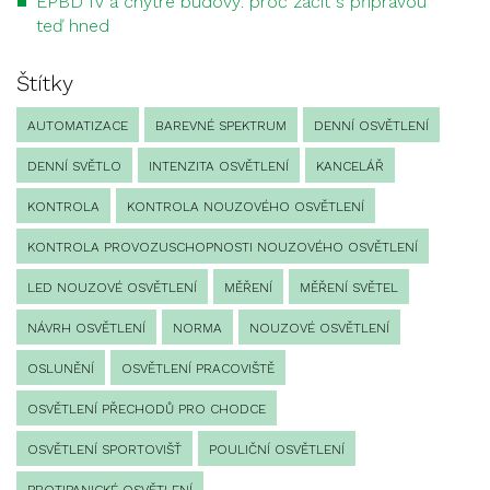
EPBD IV a chytré budovy: proč začít s přípravou
teď hned
Štítky
AUTOMATIZACE
BAREVNÉ SPEKTRUM
DENNÍ OSVĚTLENÍ
DENNÍ SVĚTLO
INTENZITA OSVĚTLENÍ
KANCELÁŘ
KONTROLA
KONTROLA NOUZOVÉHO OSVĚTLENÍ
KONTROLA PROVOZUSCHOPNOSTI NOUZOVÉHO OSVĚTLENÍ
LED NOUZOVÉ OSVĚTLENÍ
MĚŘENÍ
MĚŘENÍ SVĚTEL
NÁVRH OSVĚTLENÍ
NORMA
NOUZOVÉ OSVĚTLENÍ
OSLUNĚNÍ
OSVĚTLENÍ PRACOVIŠTĚ
OSVĚTLENÍ PŘECHODŮ PRO CHODCE
OSVĚTLENÍ SPORTOVIŠŤ
POULIČNÍ OSVĚTLENÍ