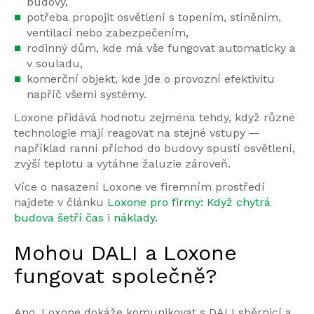
budovy,
potřeba propojit osvětlení s topením, stíněním,
ventilací nebo zabezpečením,
rodinný dům, kde má vše fungovat automaticky a
v souladu,
komerční objekt, kde jde o provozní efektivitu
napříč všemi systémy.
Loxone přidává hodnotu zejména tehdy, když různé
technologie mají reagovat na stejné vstupy —
například ranní příchod do budovy spustí osvětlení,
zvýší teplotu a vytáhne žaluzie zároveň.
Více o nasazení Loxone ve firemním prostředí
najdete v článku
Loxone pro firmy: Když chytrá
budova šetří čas i náklady
.
Mohou DALI a Loxone
fungovat společně?
Ano. Loxone dokáže komunikovat s DALI sběrnicí a