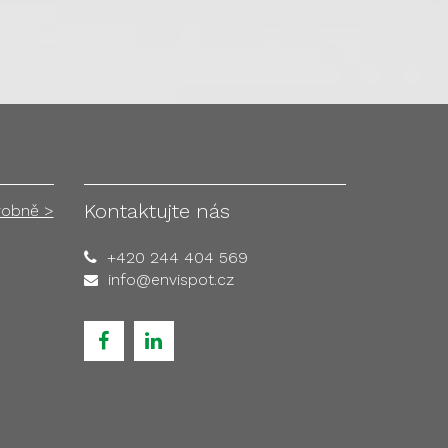
Kontaktujte nás
robně >
+420 244 404 569
info@envispot.cz