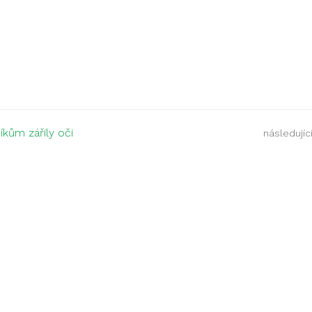
níkům zářily oči
následující