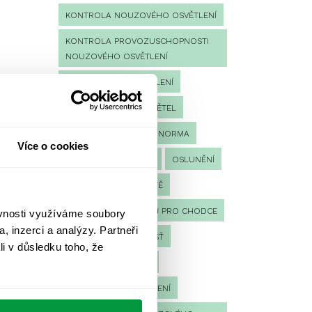
KONTROLA NOUZOVÉHO OSVĚTLENÍ
KONTROLA PROVOZUSCHOPNOSTI
NOUZOVÉHO OSVĚTLENÍ
LED NOUZOVÉ OSVĚTLENÍ
MĚŘENÍ
MĚŘENÍ SVĚTEL
NÁVRH OSVĚTLENÍ
NORMA
Více o cookies
NOUZOVÉ OSVĚTLENÍ
OSLUNĚNÍ
OSVĚTLENÍ PRACOVIŠTĚ
OSVĚTLENÍ PŘECHODŮ PRO CHODCE
ěvnosti využíváme soubory
, inzerci a analýzy. Partneři
OSVĚTLENÍ SPORTOVIŠŤ
li v důsledku toho, že
POULIČNÍ OSVĚTLENÍ
PROTIPANICKÉ OSVĚTLENÍ