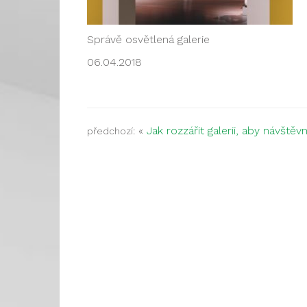
Správě osvětlená galerie
06.04.2018
«
Jak rozzářit galerii, aby návštěv
předchozí: