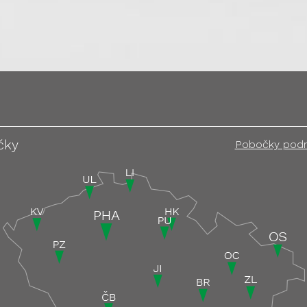
čky
Pobočky pod