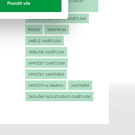
PROVOZNÍ DENÍK NOUZOVÉHO
Povolit vše
OSVĚTLENÍ
REVIZE NOUZOVÉHO OSVĚTLENÍ
ŘÍZENÍ
SPEKTRUM
UMĚLÉ OSVĚTLENÍ
VEŘEJNÉ OSVĚTLENÍ
VÝPOČET OSVĚTLENÍ
VÝPOČET ZASTÍNĚNÍ
VÝPOČTY A NÁVRHY
ZASTÍNĚNÍ
ZKOUŠKY NOUZOVÉHO OSVĚTLENÍ