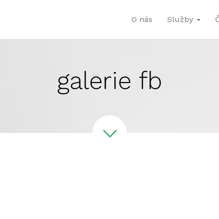
O nás
Služby
galerie fb