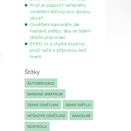
Proč je pasport veřejného
osvětlení klíčový pro správu
obce?
Osvětlení kanceláře: jak
nastavit světlo, aby se lidem
dobře pracovalo
EPBD IV a chytré budovy:
proč začít s přípravou teď
:
hned
Štítky
AUTOMATIZACE
BAREVNÉ SPEKTRUM
DENNÍ OSVĚTLENÍ
DENNÍ SVĚTLO
INTENZITA OSVĚTLENÍ
KANCELÁŘ
KONTROLA