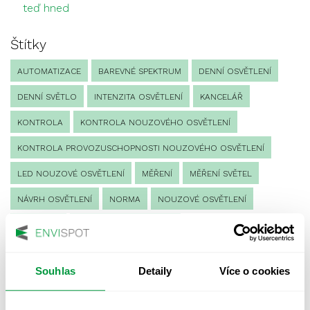
teď hned
Štítky
AUTOMATIZACE
BAREVNÉ SPEKTRUM
DENNÍ OSVĚTLENÍ
DENNÍ SVĚTLO
INTENZITA OSVĚTLENÍ
KANCELÁŘ
KONTROLA
KONTROLA NOUZOVÉHO OSVĚTLENÍ
KONTROLA PROVOZUSCHOPNOSTI NOUZOVÉHO OSVĚTLENÍ
LED NOUZOVÉ OSVĚTLENÍ
MĚŘENÍ
MĚŘENÍ SVĚTEL
NÁVRH OSVĚTLENÍ
NORMA
NOUZOVÉ OSVĚTLENÍ
OSLUNĚNÍ
OSVĚTLENÍ PRACOVIŠTĚ
OSVĚTLENÍ PŘECHODŮ PRO CHODCE
Souhlas
Detaily
Více o cookies
OSVĚTLENÍ SPORTOVIŠŤ
POULIČNÍ OSVĚTLENÍ
PROTIPANICKÉ OSVĚTLENÍ