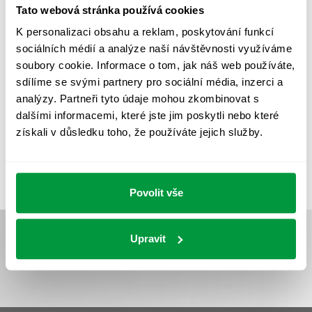
Tato webová stránka používá cookies
PROVOZNÍ DENÍK NOUZOVÉHO OSVĚTLENÍ
K personalizaci obsahu a reklam, poskytování funkcí
REVIZE NOUZOVÉHO OSVĚTLENÍ
ŘÍZENÍ
SPEKTRUM
sociálních médií a analýze naší návštěvnosti využíváme
soubory cookie. Informace o tom, jak náš web používáte,
UMĚLÉ OSVĚTLENÍ
VEŘEJNÉ OSVĚTLENÍ
sdílíme se svými partnery pro sociální média, inzerci a
VÝPOČET OSVĚTLENÍ
VÝPOČET ZASTÍNĚNÍ
analýzy. Partneři tyto údaje mohou zkombinovat s
dalšími informacemi, které jste jim poskytli nebo které
VÝPOČTY A NÁVRHY
ZASTÍNĚNÍ
získali v důsledku toho, že používáte jejich služby.
ZKOUŠKY NOUZOVÉHO OSVĚTLENÍ
Povolit vše
Upravit