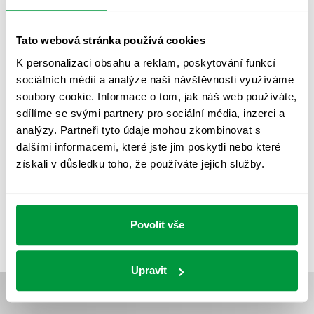
OSVĚTLENÍ PŘECHODŮ PRO CHODCE
OSVĚTLENÍ SPORTOVIŠŤ
POULIČNÍ OSVĚTLENÍ
Tato webová stránka používá cookies
PROTIPANICKÉ OSVĚTLENÍ
K personalizaci obsahu a reklam, poskytování funkcí
sociálních médií a analýze naší návštěvnosti využíváme
PROVOZNÍ DENÍK NOUZOVÉHO OSVĚTLENÍ
soubory cookie. Informace o tom, jak náš web používáte,
REVIZE NOUZOVÉHO OSVĚTLENÍ
ŘÍZENÍ
SPEKTRUM
sdílíme se svými partnery pro sociální média, inzerci a
analýzy. Partneři tyto údaje mohou zkombinovat s
UMĚLÉ OSVĚTLENÍ
VEŘEJNÉ OSVĚTLENÍ
dalšími informacemi, které jste jim poskytli nebo které
VÝPOČET OSVĚTLENÍ
VÝPOČET ZASTÍNĚNÍ
získali v důsledku toho, že používáte jejich služby.
VÝPOČTY A NÁVRHY
ZASTÍNĚNÍ
ZKOUŠKY NOUZOVÉHO OSVĚTLENÍ
Povolit vše
Upravit