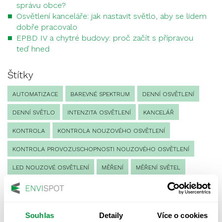
správu obce?
Osvětlení kanceláře: jak nastavit světlo, aby se lidem
dobře pracovalo
EPBD IV a chytré budovy: proč začít s přípravou
teď hned
Štítky
AUTOMATIZACE
BAREVNÉ SPEKTRUM
DENNÍ OSVĚTLENÍ
DENNÍ SVĚTLO
INTENZITA OSVĚTLENÍ
KANCELÁŘ
KONTROLA
KONTROLA NOUZOVÉHO OSVĚTLENÍ
KONTROLA PROVOZUSCHOPNOSTI NOUZOVÉHO OSVĚTLENÍ
LED NOUZOVÉ OSVĚTLENÍ
MĚŘENÍ
MĚŘENÍ SVĚTEL
NÁVRH OSVĚTLENÍ
NORMA
NOUZOVÉ OSVĚTLENÍ
OSLUNĚNÍ
OSVĚTLENÍ PRACOVIŠTĚ
Souhlas
Detaily
Více o cookies