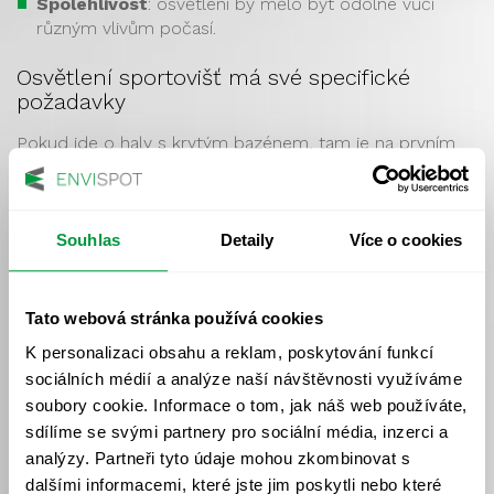
Spolehlivost
: osvětlení by mělo být odolné vůči
různým vlivům počasí.
Osvětlení sportovišť má své specifické
požadavky
Pokud jde o haly s krytým bazénem, tam je na prvním
místě samozřejmě: odolnost vůči vodě, vlhkosti, korozi
a izolace třídy II.
Co
sportoviště, to trochu jiné ideální světelné podmínky
.
Souhlas
Detaily
Více o cookies
Sportovce by umělé osvětlení nemělo oslňovat.
Přihlížející diváci by však na zápas nebo závod měli
dobře vidět a hygiena by měla z namátkové kontroly
Tato webová stránka používá cookies
odejít s prázdnou. Proto nechte návrh a výpočet
osvětlení sportoviště profesionálům
. S nimi zvítězíte.
K personalizaci obsahu a reklam, poskytování funkcí
sociálních médií a analýze naší návštěvnosti využíváme
>> zpět na slovník <<
soubory cookie. Informace o tom, jak náš web používáte,
sdílíme se svými partnery pro sociální média, inzerci a
analýzy. Partneři tyto údaje mohou zkombinovat s
dalšími informacemi, které jste jim poskytli nebo které