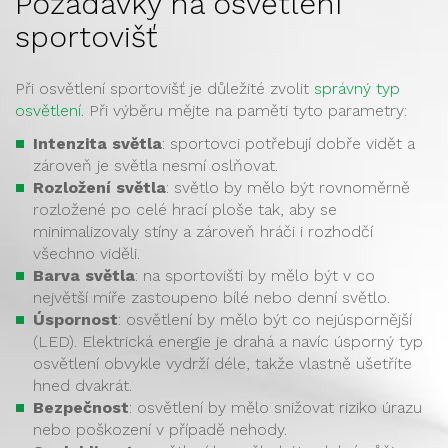
Požadavky na osvětlení
sportovišť
Při osvětlení sportovišť je důležité zvolit
správný typ
osvětlení.
Při výběru mějte na paměti tyto parametry:
Intenzita světla
: sportovci potřebují dobře vidět a
zároveň je světla nesmí oslňovat.
Rozložení světla
: světlo by mělo být rovnoměrně
rozložené po celé hrací ploše tak, aby se
minimalizovaly stíny a zároveň hráči i rozhodčí
všechno viděli.
Barva světla
: na sportovišti by mělo být v co
největší míře zastoupeno bílé nebo denní světlo.
Úspornost
: osvětlení by mělo být co nejúspornější
(LED). Elektrická energie je drahá a navíc úsporný typ
osvětlení obvykle vydrží déle, takže vlastně ušetříte
hned dvakrát.
Bezpečnost
: osvětlení by mělo snižovat riziko úrazu
nebo poškození v případě nehody.