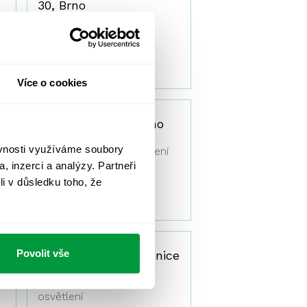
30, Brno
Výpočet osvětlení
03/2017
Více o cookies
Komerční Banka Brno
Merhautova
ěvnosti využíváme soubory
Měření umělého osvětlení
, inzerci a analýzy. Partneři
li v důsledku toho, že
01/2017
Povolit vše
Kaufland Brno Bohunice
Oprava nouzového
osvětlení