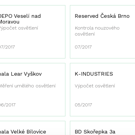
DEPO Veselí nad
Reserved Česká Brno
Moravou
Výpočet osvětlení
Kontrola nouzového
osvětlení
07/2017
07/2017
hala Lear Vyškov
K-INDUSTRIES
Měření umělého osvětlení
Výpočet osvětlení
06/2017
05/2017
hala Velké Bílovice
BD Skořepka 3a