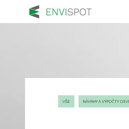
VŠE
NÁVRHY A VÝPOČTY OSV