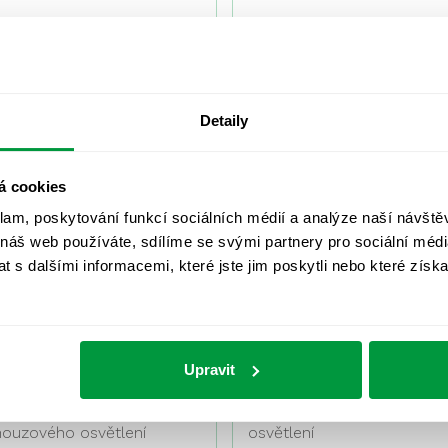
Měření umělého osvětlení
Výpočet osvětlení
05/2017
04/2017
Detaily
CETOCEON
Komerční Banka
á cookies
Blansko
klam, poskytování funkcí sociálních médií a analýze naší návšt
Oprava nouzového
Měření umělého osvětlení
světlení
 náš web používáte, sdílíme se svými partnery pro sociální média
 s dalšími informacemi, které jste jim poskytli nebo které získa
01/2017
01/2017
Upravit
Hvězdárna Brno
DC Chovánek
ervisní prohlídka a kontrola
Oprava nouzového
nouzového osvětlení
osvětlení