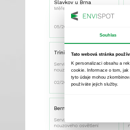
Slavkov u Brna
Měření umělého osvětlení
05/2017
Souhlas
Trinity SO1
Tato webová stránka použív
K personalizaci obsahu a re
Servisní prohlídka a kontrola
nouzového osvětlení
o
cookie. Informace o tom, jak
tyto údaje mohou zkombinovat
02/2017
používáte jejich služby.
Bernex Bimetallic
Servisní prohlídka a kontrola
S
nouzového osvětlení