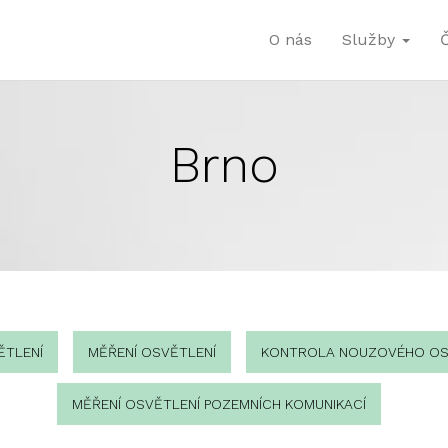
O nás
Služby
Brno
ĚTLENÍ
MĚŘENÍ OSVĚTLENÍ
KONTROLA NOUZOVÉHO OS
MĚŘENÍ OSVĚTLENÍ POZEMNÍCH KOMUNIKACÍ