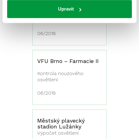
Česká 6, Brno
Upravit
Servisní prohlídka a kontrola
nouzového osvětlení
06/2018
VFU Brno – Farmacie II
Kontrola nouzového
osvětlení
06/2018
Městský plavecký
stadion Lužánky
Výpočet osvětlení