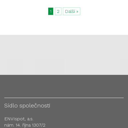
1
2
Další »
Sídlo společnosti
ENVIspot, a.s.
nám. 14. října 1307/2