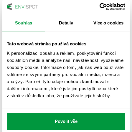
Kaufland Třebíč 2
Souhlas
Detaily
Více o cookies
Oprava nouzového
osvětlení
Tato webová stránka používá cookies
06/2018
K personalizaci obsahu a reklam, poskytování funkcí
sociálních médií a analýze naší návštěvnosti využíváme
soubory cookie. Informace o tom, jak náš web používáte,
sdílíme se svými partnery pro sociální média, inzerci a
Mann+Hummel Okříšky
analýzy. Partneři tyto údaje mohou zkombinovat s
Servisní prohlídka a kontrola
dalšími informacemi, které jste jim poskytli nebo které
nouzového osvětlení
získali v důsledku toho, že používáte jejich služby.
06/2018
Povolit vše