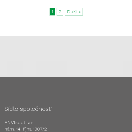
1
2
Další »
Sídlo společnosti
ENVIspot, a.s.
nám. 14. října 1307/2