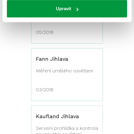
Czech Lana – Ždírec
nad Doubravou
Upravit
Výpočet osvětlení
05/2018
Fann Jihlava
Měření umělého osvětlení
03/2018
Kaufland Jihlava
Servisní prohlídka a kontrola