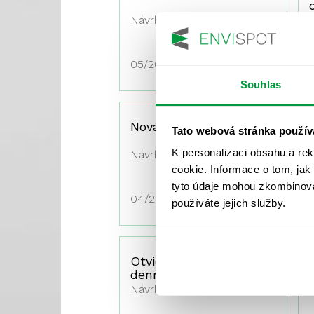
Návrhy a výpočty osvětlení
05/2019
Souhlas
Nová Role, Školní
Tato webová stránka použív
K personalizaci obsahu a re
Návrhy a výpočty osvětlení
cookie. Informace o tom, jak
tyto údaje mohou zkombinovat
04/2019
používáte jejich služby.
Otvice u Jirkova –
denní osvětlení
Návrhy a výpočty osvětlení