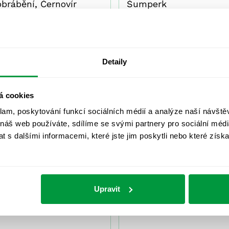
obrábění, Černovír
Šumperk
Návrhy a výpočty osvětlení
Návrhy a výpočty osvětlení
05/2019
05/2019
Detaily
BD Okružní Jihlava
BJ Musílkova 1311
á cookies
klam, poskytování funkcí sociálních médií a analýze naší návšt
Návrhy a výpočty osvětlení
Návrhy a výpočty osvětlení
 náš web používáte, sdílíme se svými partnery pro sociální média
 s dalšími informacemi, které jste jim poskytli nebo které získa
04/2019
04/2019
Upravit
Donaldson – světlovody
ZŠ Písařov
Návrhy a výpočty osvětlení
Návrhy a výpočty osvětlení