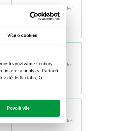
Návrhy a výpočty osvětlení
05/2019
Více o cookies
BD Hodkovičky –
proslunění
ěvnosti využíváme soubory
Návrhy a výpočty osvětlení
, inzerci a analýzy. Partneři
li v důsledku toho, že
04/2019
Povolit vše
Truhlářství Vecko
Návrhy a výpočty osvětlení