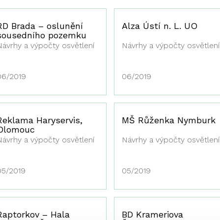
RD Brada – oslunění
Alza Ústí n. L. UO
sousedního pozemku
Návrhy a výpočty osvětlení
Návrhy a výpočty osvětlení
06/2019
06/2019
Reklama Haryservis,
MŠ Růženka Nymburk
Olomouc
Návrhy a výpočty osvětlení
Návrhy a výpočty osvětlení
05/2019
05/2019
Raptorkov – Hala
BD Krameriova