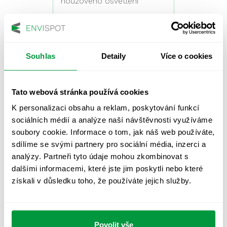
nouzového osvětlení
12/2018
Souhlas
Detaily
Více o cookies
SC Korzo Prievidza
Servisní prohlídka a kontrola
Tato webová stránka používá cookies
nouzového osvětlení
K personalizaci obsahu a reklam, poskytování funkcí
11/2018
sociálních médií a analýze naší návštěvnosti využíváme
soubory cookie. Informace o tom, jak náš web používáte,
sdílíme se svými partnery pro sociální média, inzerci a
analýzy. Partneři tyto údaje mohou zkombinovat s
Kaufland Brno Slatina
dalšími informacemi, které jste jim poskytli nebo které
získali v důsledku toho, že používáte jejich služby.
Servisní prohlídka a kontrola
nouzového osvětlení
11/2018
Povolit vše