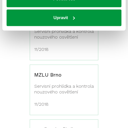
Upravit
STEIN Bratislava
Servisní prohlídka a kontrola
nouzového osvětlení
11/2018
MZLU Brno
Servisní prohlídka a kontrola
nouzového osvětlení
11/2018