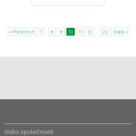
« Předchozí
1
…
8
9
10
11
12
…
22
Další »
Sídlo společnosti