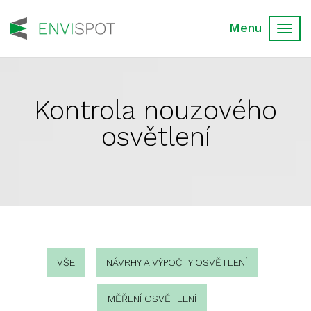
Toggl
navig
Kontrola nouzového
osvětlení
VŠE
NÁVRHY A VÝPOČTY OSVĚTLENÍ
MĚŘENÍ OSVĚTLENÍ