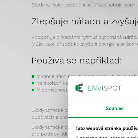
Biodynamické osvětlení se přizpůsobuje denní d
Zlepšuje náladu a zvyšuj
Podporuje cirkadiánní rytmus a pomáhá udržovat
Může také přispět ke zvýšení energie a snížení 
Používá se například:
V kancelářích pro zvýšení produktivity a p
Ve školách ke zlepšení soustředění a výkonn
V domácnostech pro vytvoření příjemné a z
Souhlas
Biodynamické osvětlení
šetří i peníze
, jeliko
budovách a efektivně tak spořit, můžete si ne
Biodynamické osvětlení je součástí širšího kon
Tato webová stránka použív
pro potřeby lidí.