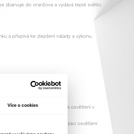
se zbarvuje do oranžova a vydává teplé světlo.
ku a přispívá ke zlepšení nálady a výkonu.
Více o cookies
investiční a provozní náklady na osvětlení v
 které se zaměřuje na optimalizaci osvětlení