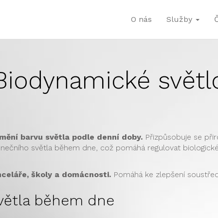
O nás
Služby
Biodynamické světl
mění barvu světla podle denní doby.
Přizpůsobuje se př
unečního světla během dne, což pomáhá regulovat biologick
celáře, školy a domácnosti.
Pomáhá ke zlepšení soustředěn
světla během dne