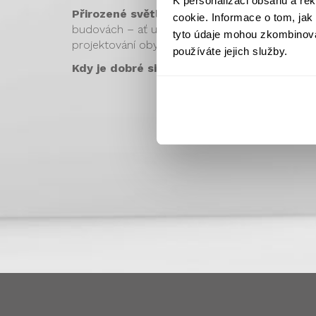
K personalizaci obsahu a re
Přirozené světlo a sluneční doteky jsou t
cookie. Informace o tom, jak
budovách – ať už v práci nebo doma – proto 
tyto údaje mohou zkombinovat
projektování obytných staveb.
používáte jejich služby.
Kdy je dobré si nechat provést výpočet os