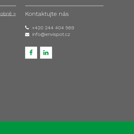
Kontaktujte nás
robně >
+420 244 404 569
info@envispot.cz