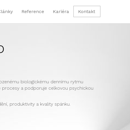
Články
Reference
Kariéra
Kontakt
o
irozenému biologickému dennímu rytmu
é procesy a podporuje celkovou psychickou
í, produktivity a kvality spánku.