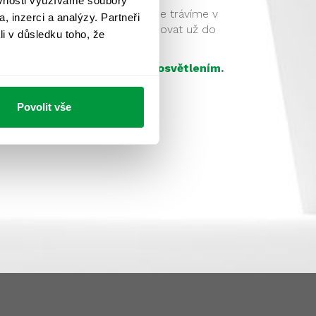
ěvnosti využíváme soubory
 nezbytné.
Podstatnou část dne trávíme v
, inzerci a analýzy. Partneři
osvětlení musíme vědomě zahrnovat už do
li v důsledku toho, že
 se zabývá
vhodným denním osvětlením
.
Povolit vše