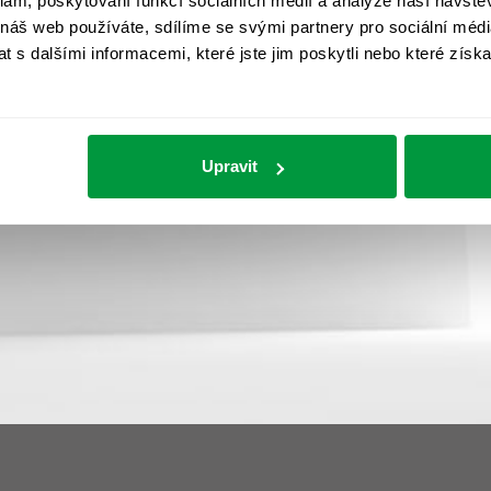
klam, poskytování funkcí sociálních médií a analýze naší návšt
otiž pro lidský organismus i zdravou psychiku naprosto
 náš web používáte, sdílíme se svými partnery pro sociální média
problematiku dostatečného proslunění/zastínění a denního 
 s dalšími informacemi, které jste jim poskytli nebo které získa
větlení odborníkem, si můžete přečíst v článku, který
Upravit
>> zpět na slovník <<