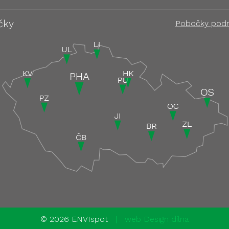
čky
Pobočky pod
©
2026 ENVIspot
|
web Design dílna