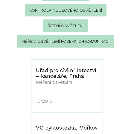
KONTROLA NOUZOVÉHO OSVĚTLENÍ
ŘÍZENÍ OSVĚTLENÍ
MĚŘENÍ OSVĚTLENÍ POZEMNÍCH KOMUNIKACÍ
Úřad pro civilní letectví
– kanceláře, Praha
Měření osvětlení
10/2019
VO cyklostezka, Mořkov