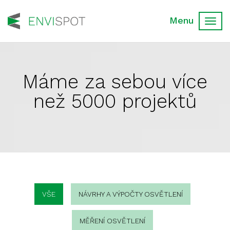
Toggl
navig
Máme za sebou více
než 5000 projektů
VŠE
NÁVRHY A VÝPOČTY OSVĚTLENÍ
MĚŘENÍ OSVĚTLENÍ