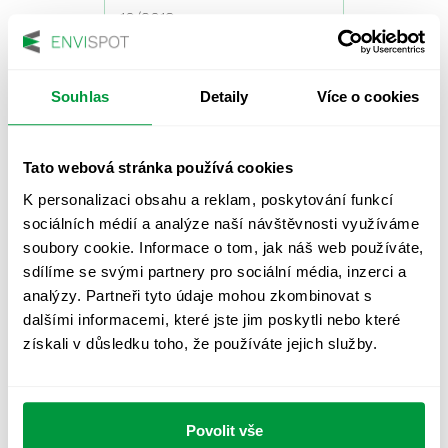
10/2019
Souhlas
Detaily
Více o cookies
Magneton, Kroměříž
Měření osvětlení
Tato webová stránka používá cookies
K personalizaci obsahu a reklam, poskytování funkcí
10/2019
sociálních médií a analýze naší návštěvnosti využíváme
soubory cookie. Informace o tom, jak náš web používáte,
sdílíme se svými partnery pro sociální média, inzerci a
analýzy. Partneři tyto údaje mohou zkombinovat s
Kaufland Mariánské
Lázně
dalšími informacemi, které jste jim poskytli nebo které
Kontrola nouzového
získali v důsledku toho, že používáte jejich služby.
osvětlení
10/2019
Povolit vše