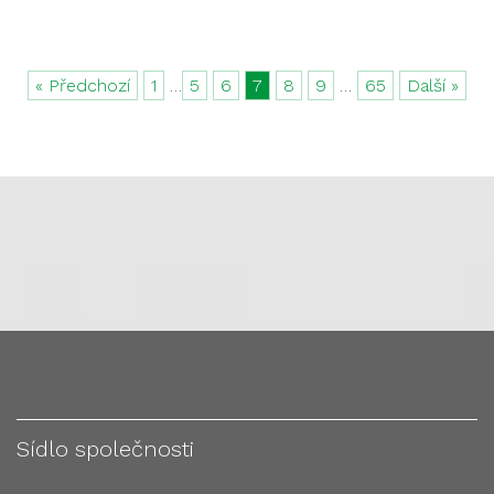
« Předchozí
1
…
5
6
7
8
9
…
65
Další »
Sídlo společnosti