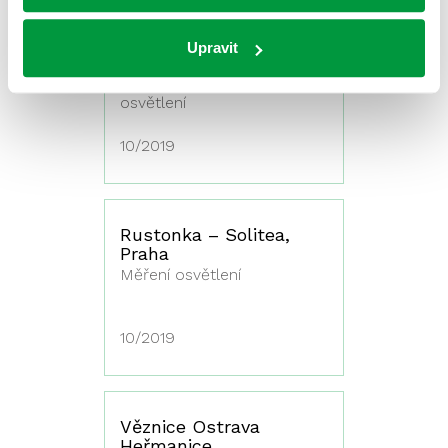
Kaufland Třebíč
Upravit
Kontrola nouzového
osvětlení
10/2019
Rustonka – Solitea,
Praha
Měření osvětlení
10/2019
Věznice Ostrava
Heřmanice