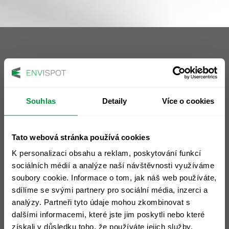
Sídlo společnosti
Souhlas
Detaily
Více o cookies
ENVIspot, a.s.
nám. 14. října 1307/2
Praha 5 - Smíchov, 150 00
Tato webová stránka používá cookies
IČ: 28472195
K personalizaci obsahu a reklam, poskytování funkcí
DIČ: CZ28472195
sociálních médií a analýze naší návštěvnosti využíváme
soubory cookie. Informace o tom, jak náš web používáte,
Prohlášení o cookies >
sdílíme se svými partnery pro sociální média, inzerci a
Slovník pojmů >
analýzy. Partneři tyto údaje mohou zkombinovat s
dalšími informacemi, které jste jim poskytli nebo které
Ochrana osobních údajů >
získali v důsledku toho, že používáte jejich služby.