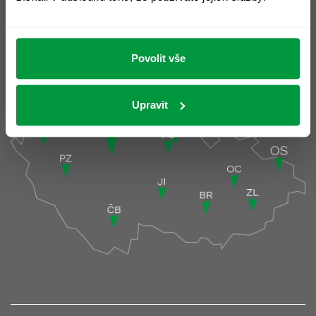
Pobočky
Povolit vše
Pobočky podrobně >
Upravit