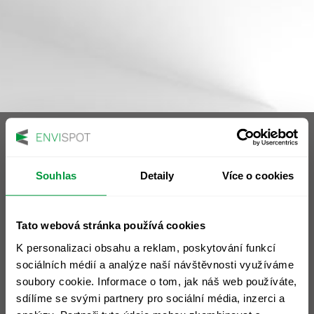
Souhlas
Detaily
Více o cookies
Sídlo společnosti
ENVIspot, a.s.
Tato webová stránka používá cookies
nám. 14. října 1307/2
K personalizaci obsahu a reklam, poskytování funkcí
Praha 5 - Smíchov, 150 00
sociálních médií a analýze naší návštěvnosti využíváme
IČ: 28472195
soubory cookie. Informace o tom, jak náš web používáte,
DIČ: CZ28472195
sdílíme se svými partnery pro sociální média, inzerci a