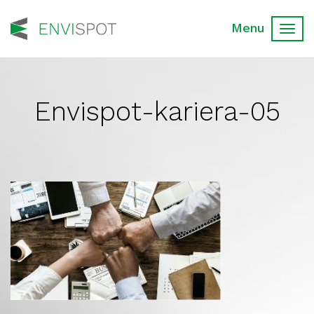
Toggl
navig
Envispot-kariera-05