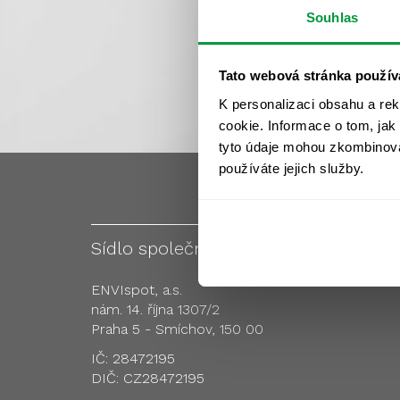
Souhlas
Tato webová stránka použív
K personalizaci obsahu a re
cookie. Informace o tom, jak
tyto údaje mohou zkombinovat
používáte jejich služby.
Sídlo společnosti
Pobo
ENVIspot, a.s.
nám. 14. října 1307/2
Praha 5 - Smíchov, 150 00
IČ: 28472195
DIČ: CZ28472195