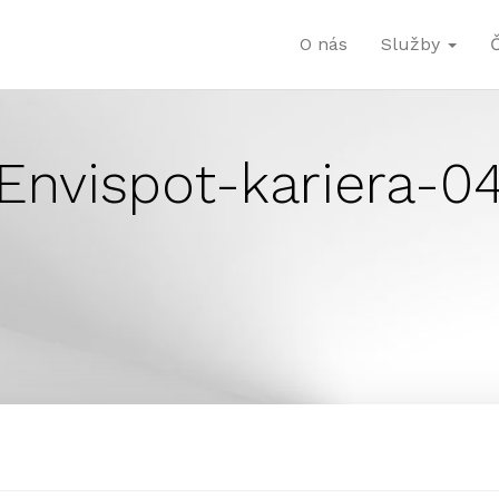
O nás
Služby
Envispot-kariera-0