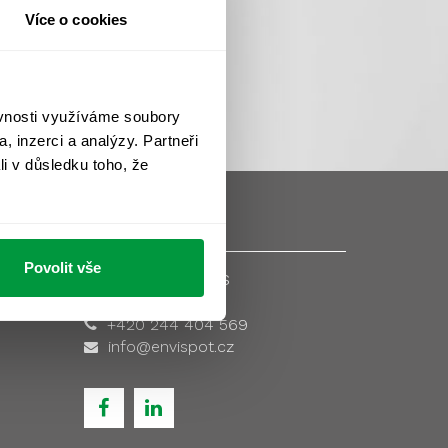
Více o cookies
ěvnosti využíváme soubory
, inzerci a analýzy. Partneři
li v důsledku toho, že
Povolit vše
Kontaktujte nás
robně >
+420 244 404 569
info@envispot.cz