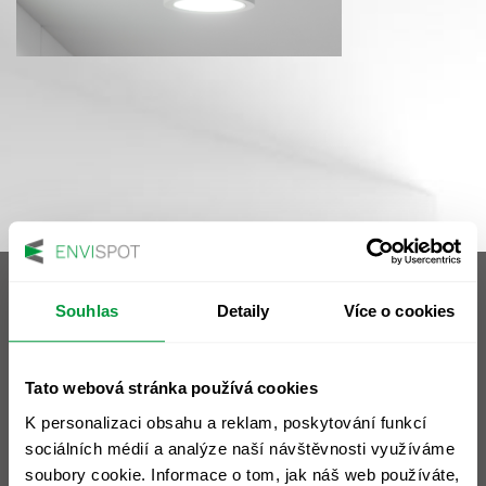
Souhlas
Detaily
Více o cookies
Sídlo společnosti
Tato webová stránka používá cookies
ENVIspot, a.s.
K personalizaci obsahu a reklam, poskytování funkcí
nám. 14. října 1307/2
sociálních médií a analýze naší návštěvnosti využíváme
Praha 5 - Smíchov, 150 00
soubory cookie. Informace o tom, jak náš web používáte,