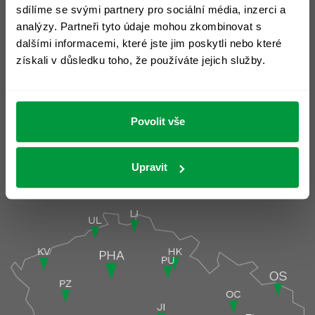
sdílíme se svými partnery pro sociální média, inzerci a
IČ: 28472195
DIČ: CZ28472195
analýzy. Partneři tyto údaje mohou zkombinovat s
dalšími informacemi, které jste jim poskytli nebo které
Prohlášení o cookies >
získali v důsledku toho, že používáte jejich služby.
Slovník pojmů >
Ochrana osobních údajů >
Povolit vše
Upravit
Pobočky
Pobočky podrobně >