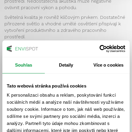
prostředí. Nedostatečná akustika může negativně
ovlivnit pracovní výkon a pohodu.
Světelná kvalita je rovněž klíčovým prvkem. Dostatečné
přirozené světlo a vhodné umělé osvětlení přispívají k
vytvoření produktivního a zdravého pracovního
prostředí.
Zdravá budova tedy představuje prostředí, kde jsou
harmonicky propojeny všechny zmíněné faktory.
Souhlas
Detaily
Více o cookies
Realizace tohoto konceptu přináší významné benefity
nejen pro uživatele budovy, ale i pro životní prostředí
jako celek. Význam zdravých budov roste v souvislosti
Tato webová stránka používá cookies
se zvyšující se důrazem na udržitelnost a lidské zdraví v
rámci stavebnictví a urbanismu.
K personalizaci obsahu a reklam, poskytování funkcí
sociálních médií a analýze naší návštěvnosti využíváme
>> zpět na slovník <<
soubory cookie. Informace o tom, jak náš web používáte,
sdílíme se svými partnery pro sociální média, inzerci a
analýzy. Partneři tyto údaje mohou zkombinovat s
dalšími informacemi, které jste jim poskytli nebo které