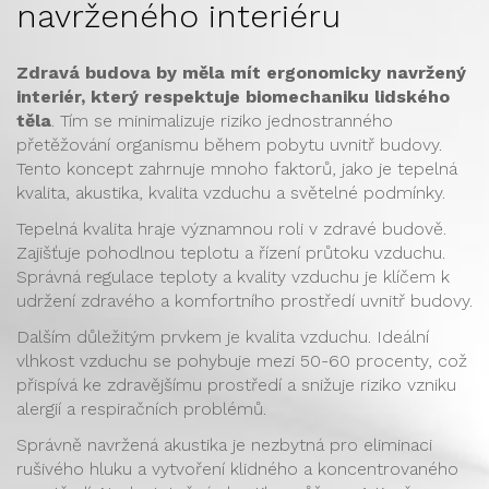
navrženého interiéru
Zdravá budova by měla mít ergonomicky navržený
interiér, který respektuje biomechaniku lidského
těla
. Tím se minimalizuje riziko jednostranného
přetěžování organismu během pobytu uvnitř budovy.
Tento koncept zahrnuje mnoho faktorů, jako je tepelná
kvalita, akustika, kvalita vzduchu a světelné podmínky.
Tepelná kvalita hraje významnou roli v zdravé budově.
Zajišťuje pohodlnou teplotu a řízení průtoku vzduchu.
Správná regulace teploty a kvality vzduchu je klíčem k
udržení zdravého a komfortního prostředí uvnitř budovy.
Dalším důležitým prvkem je kvalita vzduchu. Ideální
vlhkost vzduchu se pohybuje mezi 50-60 procenty, což
přispívá ke zdravějšímu prostředí a snižuje riziko vzniku
alergií a respiračních problémů.
Správně navržená akustika je nezbytná pro eliminaci
rušivého hluku a vytvoření klidného a koncentrovaného