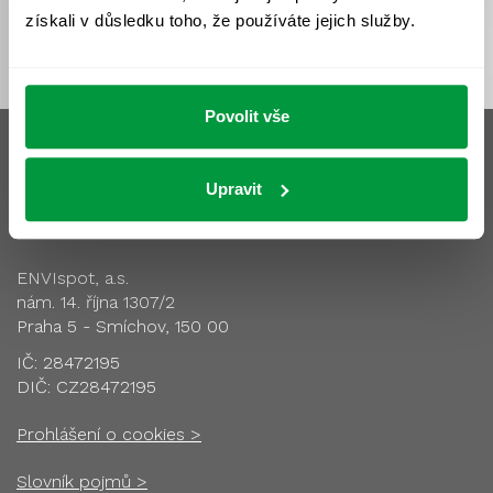
získali v důsledku toho, že používáte jejich služby.
Povolit vše
Upravit
Sídlo společnosti
ENVIspot, a.s.
nám. 14. října 1307/2
Praha 5 - Smíchov, 150 00
IČ: 28472195
DIČ: CZ28472195
Prohlášení o cookies >
Slovník pojmů >