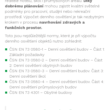
ředitelé hotelů, škol i průmyslových areálů.
Díky
dobrému plánování
mohou zajistit kvalitní světelné
podmínky pro pracovní, studijní nebo rekreační
prostředí. Výpočet denního osvětlení je tak nezbytným
krokem v procesu
navrhování zdravých a
funkčních prostor.
Toto jsou nejdůležitější normy, které je při výpočtu
denního osvětlení objektů nutno zohlednit:
ČSN EN 73 0580-1 – Denní osvětlení budov – Část 1:
Základní požadavky
ČSN EN 73 0580-2 – Denní osvětlení budov – Část
2: Denní osvětlení obytných budov
ČSN EN 73 0580-3 – Denní osvětlení budov. Část 3:
Denní osvětlení škol
ČSN EN 73 0580-4 – Denní osvětlení budov. Část 4:
Denní osvětlení průmyslových budov
ČSN EN 73 4301 – Obytné budovy