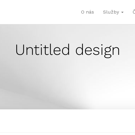
O nás
Služby
Untitled design