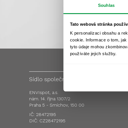
Souhlas
Tato webová stránka použív
K personalizaci obsahu a re
cookie. Informace o tom, jak
tyto údaje mohou zkombinovat
používáte jejich služby.
Sídlo společnosti
Pobo
ENVIspot, a.s.
nám. 14. října 1307/2
Praha 5 - Smíchov, 150 00
IČ: 28472195
DIČ: CZ28472195