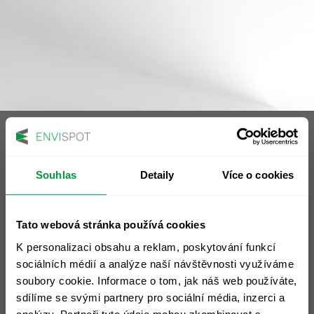
Souhlas
Detaily
Více o cookies
Sídlo společnosti
ENVIspot, a.s.
Tato webová stránka používá cookies
nám. 14. října 1307/2
K personalizaci obsahu a reklam, poskytování funkcí
Praha 5 - Smíchov, 150 00
sociálních médií a analýze naší návštěvnosti využíváme
IČ: 28472195
soubory cookie. Informace o tom, jak náš web používáte,
DIČ: CZ28472195
sdílíme se svými partnery pro sociální média, inzerci a