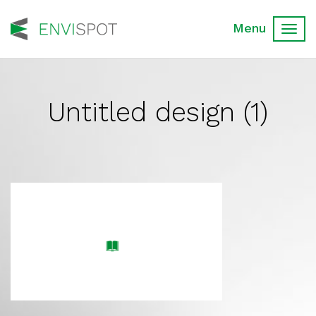
Toggl
navig
Untitled design (1)