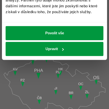
analýzy. Partneři tyto údaje mohou zkombinovat s
Prohlášení o cookies >
dalšími informacemi, které jste jim poskytli nebo které
Slovník pojmů >
získali v důsledku toho, že používáte jejich služby.
Ochrana osobních údajů >
Povolit vše
Pobočky
Pobočky podrobně >
Upravit