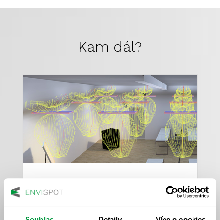
Kam dál?
Návrhy a výpočty osvětlení
Souhlas
Detaily
Více o cookies