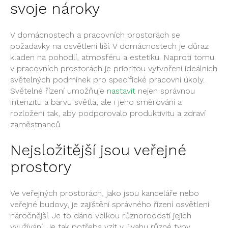
svoje nároky
V domácnostech a pracovních prostorách se
požadavky na osvětlení liší. V domácnostech je důraz
kladen na pohodlí, atmosféru a estetiku. Naproti tomu
v pracovních prostorách je prioritou vytvoření ideálních
světelných podmínek pro specifické pracovní úkoly.
Světelné řízení umožňuje
nastavit
nejen správnou
intenzitu a barvu světla, ale i jeho směrování a
rozložení tak, aby podporovalo produktivitu a zdraví
zaměstnanců.
Nejsložitější jsou veřejné
prostory
Ve veřejných prostorách, jako jsou kanceláře nebo
veřejné budovy, je zajištění správného řízení osvětlení
náročnější. Je to dáno velkou různorodostí jejich
využívání. Je tak potřeba vzít v úvahu různé typy