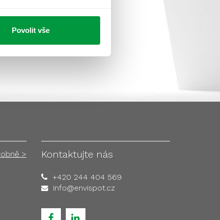
Povolit vše
Kontaktujte nás
robně >
+420 244 404 569
info@envispot.cz