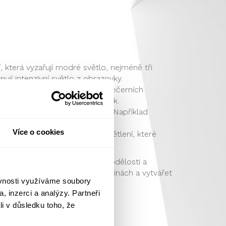
 která vyzařují modré světlo, nejméně tři
ují intenzivní světlo z obrazovky.
 který redukuje jeho emisi ve večerních
iální negativní účinky na spánek.
soké množství modrého světla. Například
t přirozený spánek.
Více o cookies
i, zvolte jemné a tlumené osvětlení, které
avu na spánek.
dy pomáhá udržovat náš stav bdělosti a
být obezřetní ve večerních hodinách a vytvářet
ěvnosti využíváme soubory
, inzerci a analýzy. Partneři
li v důsledku toho, že