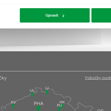
>> zpět na slovník <<
Upravit
čky
Pobočky pod