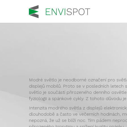
Modré světlo je neodborné označení pro světl
displejů mobilů. Proto se v posledních letech
světlo je součástí přirozeného denního osvětl
fyziologii a spánkové cykly. Z tohoto důvodu j
Intenzita modrého světla z displejů elektronic
dlouhodobě a často ve večerních hodinách, mů
nepozná, že už se blíží noc. Tím pádem nepro
přirozeného biorytmu a snížení kvality spánku.