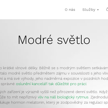
O nás
Služby
Modré světlo
o krátké vlnové délky. Běžně se s modrým světlem setkáváme
 stalo modré světlo předmětem zájmu v souvislosti s jeho vl
ení a má své výhody, jeho nadměrná expozice v pozdních hod
e správné
oslunění kanceláří tak důležité pro práci
.
kých zařízení je výrazně vyšší než přirozené denní světlo. Kd
že to mít nepříznivý
vliv na náš biologický rytmus
. Zjednodu
dukuje hormon melatonin, který je zodpovědný za regulaci s