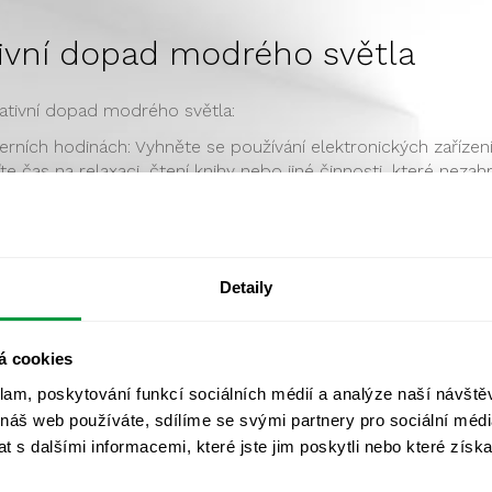
tivní dopad modrého světla
gativní dopad modrého světla:
ích hodinách: Vyhněte se používání elektronických zařízení,
 čas na relaxaci, čtení knihy nebo jiné činnosti, které nezahrn
ho moderních zařízení nabízí režim s filtrem modrého světla,
drého světla, které je zářeno, a tím minimalizuje jeho potenc
žete vybrat teplé a tlumené osvětlení, které neprodukuje vy
entní osvětlení s nastavitelnou teplotou barvy mohou podpoři
Detaily
stnosti: Pokud si potřebujete rozsvítit ve spánkové místnost
tla. To umožní udržet relaxační prostředí a podpořit přípr
otné není škodlivé. Má své výhody, zejména v průběhu dne, k
á cookies
ativní účinky modrého světla na spánek a zdraví, je vhodné 
klam, poskytování funkcí sociálních médií a analýze naší návšt
 expozice modrému světlu z elektronických zařízení.
 náš web používáte, sdílíme se svými partnery pro sociální média
 s dalšími informacemi, které jste jim poskytli nebo které získa