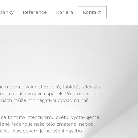
Články
Reference
Kariéra
Kontakt
 u obrazovek notebooků, tabletů, televizí a
ivem na naše zdraví a spánek. Přestože modré
inách může mít negativní dopad na naši
yž se tomuto intenzivnímu světlu vystavujeme
šeně řečeno je naše tělo zmatené, neboť
pánku. Následkem je narušení našeho