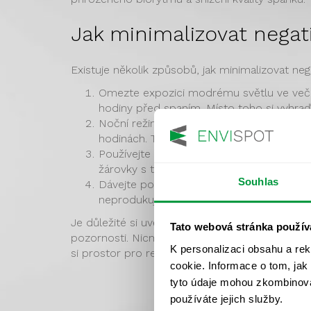
Jak minimalizovat nega
Existuje několik způsobů, jak minimalizovat ne
Omezte expozici modrému světlu ve večern
hodiny před spaním. Místo toho si vyhraďte
Noční režim a filtry modrého světla: Mno
hodinách. Tato funkce snižuje množství mo
Používejte vhodné osvětlení: Večer si mů
žárovky s teplým bílým světlem a intelig
Souhlas
Dávejte pozor na osvětlení ve spánkové mí
neprodukuje výrazné množství modrého svě
Je důležité si uvědomit, že modré světlo sam
Tato webová stránka použív
pozornosti. Nicméně, aby se minimalizovaly neg
K personalizaci obsahu a re
si prostor pro relaxaci a odpočinek bez přímé
cookie. Informace o tom, jak
tyto údaje mohou zkombinovat
používáte jejich služby.