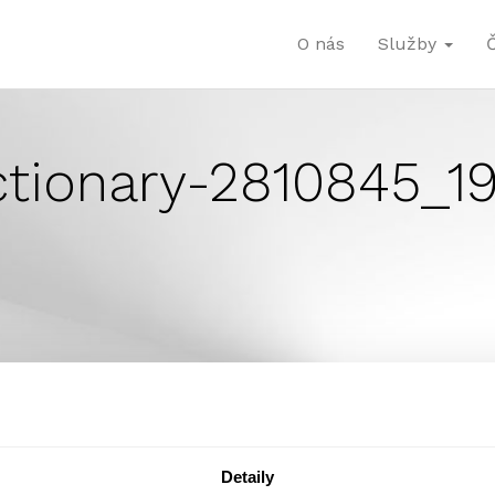
O nás
Služby
ctionary-2810845_1
Detaily