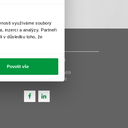
ěvnosti využíváme soubory
, inzerci a analýzy. Partneři
li v důsledku toho, že
Kontaktujte nás
robně >
Povolit vše
+420 244 404 569
info@envispot.cz