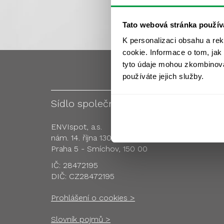
Tato webová stránka použív
K personalizaci obsahu a re
cookie. Informace o tom, jak
tyto údaje mohou zkombinovat
používáte jejich služby.
Sídlo společnosti
Pobo
ENVIspot, a.s.
nám. 14. října 1307/2
Praha 5 - Smíchov, 150 00
IČ: 28472195
DIČ: CZ28472195
Prohlášení o cookies >
Slovník pojmů >