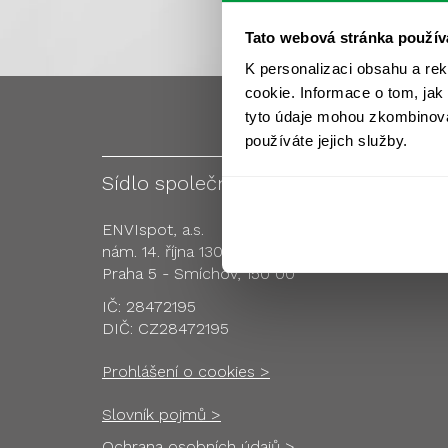
Tato webová stránka použív
K personalizaci obsahu a re
cookie. Informace o tom, jak
tyto údaje mohou zkombinovat
používáte jejich služby.
Sídlo společnosti
Pobo
ENVIspot, a.s.
nám. 14. října 1307/2
Praha 5 - Smíchov, 150 00
IČ: 28472195
DIČ: CZ28472195
Prohlášení o cookies >
Slovník pojmů >
Ochrana osobních údajů >