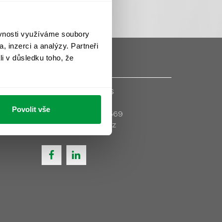
ěvnosti využíváme soubory
, inzerci a analýzy. Partneři
li v důsledku toho, že
Kontaktujte nás
robně >
Povolit vše
+420 244 404 569
info@envispot.cz