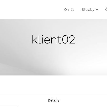
O nás
Služby
klient02
Detaily