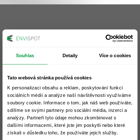
Sídlo společnosti
ENVIspot, a.s.
Souhlas
Detaily
Více o cookies
nám. 14. října 1307/2
Praha 5 - Smíchov, 150 00
IČ: 28472195
Tato webová stránka používá cookies
DIČ: CZ28472195
K personalizaci obsahu a reklam, poskytování funkcí
sociálních médií a analýze naší návštěvnosti využíváme
Prohlášení o cookies >
soubory cookie. Informace o tom, jak náš web používáte,
Slovník pojmů >
sdílíme se svými partnery pro sociální média, inzerci a
analýzy. Partneři tyto údaje mohou zkombinovat s
Ochrana osobních údajů >
dalšími informacemi, které jste jim poskytli nebo které
získali v důsledku toho, že používáte jejich služby.