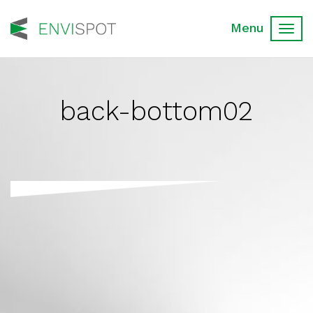
Toggl
navig
back-bottom02