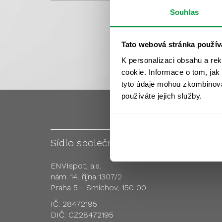
Souhlas
Tato webová stránka použív
K personalizaci obsahu a re
cookie. Informace o tom, jak
tyto údaje mohou zkombinovat
používáte jejich služby.
Sídlo společnosti
Pobo
ENVIspot, a.s.
nám. 14. října 1307/2
Praha 5 - Smíchov, 150 00
IČ: 28472195
DIČ: CZ28472195