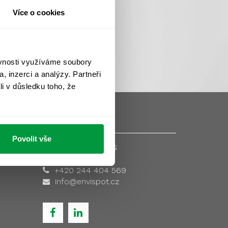
Více o cookies
ěvnosti využíváme soubory
, inzerci a analýzy. Partneři
li v důsledku toho, že
Povolit vše
Kontaktujte nás
robně >
+420 244 404 569
info@envispot.cz