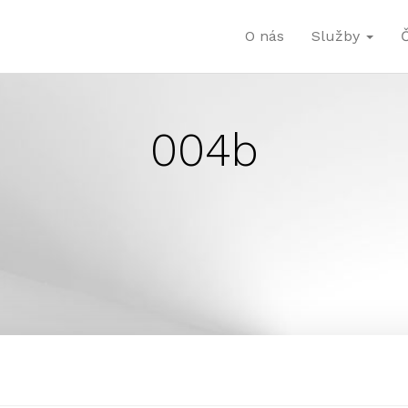
O nás
Služby
004b