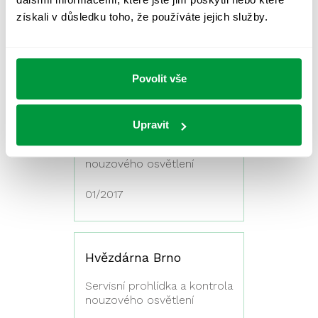
Oprava nouzového
získali v důsledku toho, že používáte jejich služby.
osvětlení
01/2017
Povolit vše
Bernex Bimetallic
Upravit
Servisní prohlídka a kontrola
nouzového osvětlení
01/2017
Hvězdárna Brno
Servisní prohlídka a kontrola
nouzového osvětlení