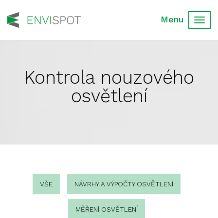
Toggl
navig
Kontrola nouzového
osvětlení
VŠE
NÁVRHY A VÝPOČTY OSVĚTLENÍ
MĚŘENÍ OSVĚTLENÍ