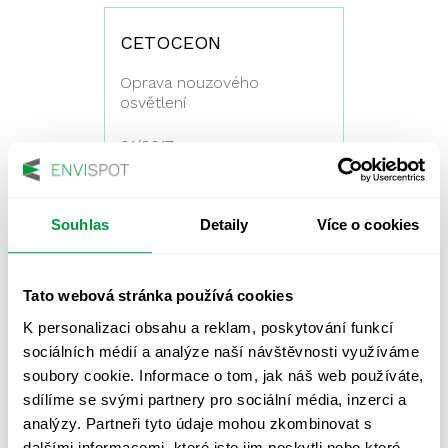
CETOCEON
Oprava nouzového
osvětlení
01/2017
Souhlas
Detaily
Více o cookies
TEVA Czech Industries
Servisní prohlídka a kontrola
nouzového osvětlení
Tato webová stránka používá cookies
K personalizaci obsahu a reklam, poskytování funkcí
01/2017
sociálních médií a analýze naší návštěvnosti využíváme
soubory cookie. Informace o tom, jak náš web používáte,
sdílíme se svými partnery pro sociální média, inzerci a
analýzy. Partneři tyto údaje mohou zkombinovat s
Kaufland Liberec
dalšími informacemi, které jste jim poskytli nebo které